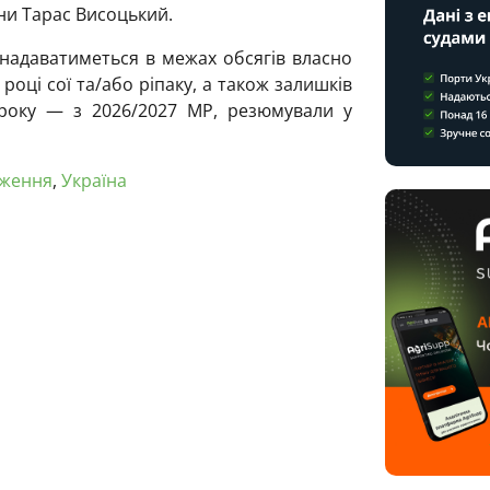
їни Тарас Висоцький.
 надаватиметься в межах обсягів власно
ці сої та/або ріпаку, а також залишків
року — з 2026/2027 МР, резюмували у
ження
,
Україна