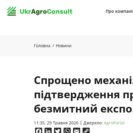
Про компан
Головна
Новини
Спрощено механ
підтвердження п
безмитний експор
11:35, 29 Травня 2026
Джерело:
AgroPortal
Facebook
LinkedIn
Twitter
WhatsApp
Email
Copy