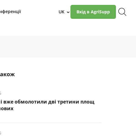
нференції
UK
Вхід в AgriSupp
›
також
6
і вже обмолотили дві третини площ
нових
6