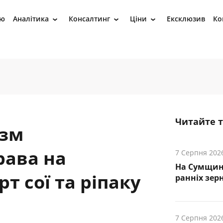
ію
Аналітика
Консалтинг
Ціни
Ексклюзив
Ко
›
›
›
Читайте 
ізм
рава на
7 Серпня 202
На Сумщин
т сої та ріпаку
ранніх зер
7 Серпня 202