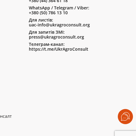
+380 (44) 364 61 18
WhatsApp / Telegram / Viber:
+380 (50) 786 13 10
Для листів:
uac-info@ukragroconsult.org
Для запитів ЗМІ:
press@ukragroconsult.org
Телеграм-канал:
https://t.me/UkrAgroConsult
нсалт