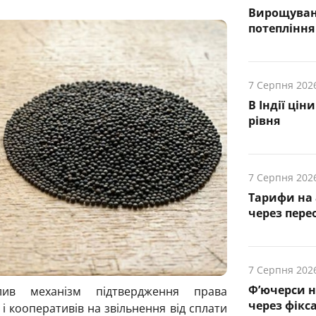
Вирощуванн
потепління
7 Серпня 202
В Індії ці
рівня
7 Серпня 202
Тарифи на 
через пере
7 Серпня 202
Ф’ючерси н
алив механізм підтвердження права
через фікс
і кооперативів на звільнення від сплати