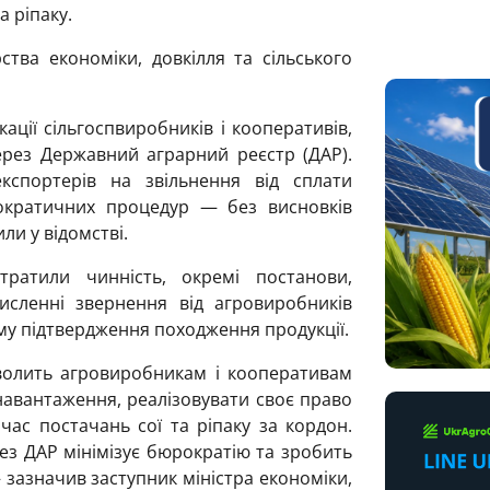
 ріпаку.
тва економіки, довкілля та сільського
ції сільгоспвиробників і кооперативів,
рез Державний аграрний реєстр (ДАР).
кспортерів на звільнення від сплати
ократичних процедур — без висновків
ли у відомстві.
ратили чинність, окремі постанови,
исленні звернення від агровиробників
зму підтвердження походження продукції.
волить агровиробникам і кооперативам
навантаження, реалізовувати своє право
час постачань сої та ріпаку за кордон.
з ДАР мінімізує бюрократію та зробить
 зазначив заступник міністра економіки,