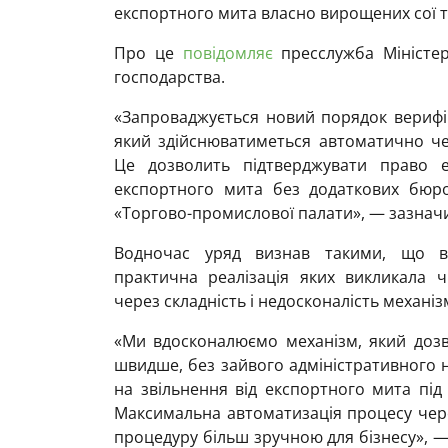
експортного мита власно вирощених сої та
Про це
повідомляє
пресслужба Міністерс
господарства.
«Запроваджується новий порядок верифіка
який здійснюватиметься автоматично че
Це дозволить підтверджувати право е
експортного мита без додаткових бюр
«Торгово-промислової палати», — зазначи
Водночас уряд визнав такими, що вт
практична реалізація яких викликала ч
через складність і недосконалість механі
«Ми вдосконалюємо механізм, який доз
швидше, без зайвого адміністративного 
на звільнення від експортного мита під 
Максимальна автоматизація процесу чере
процедуру більш зручною для бізнесу», —