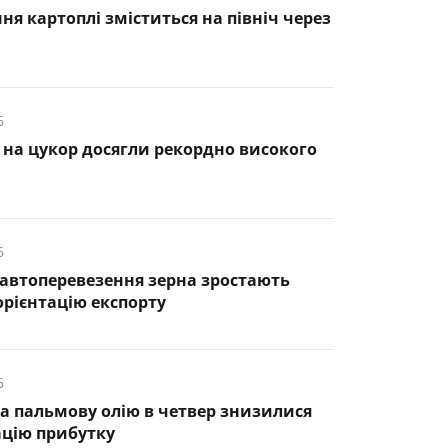
я картоплі зміститься на північ через
6
ни на цукор досягли рекордно високого
6
автоперевезення зерна зростають
орієнтацію експорту
6
а пальмову олію в четвер знизилися
ацію прибутку