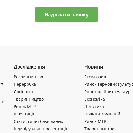
Надіслати заявку
Дослідження
Новини
Рослинництво
Ексклюзив
ні.
Переробка
Ринок зернових культу
Логістика
Ринок олійних культур
Тваринництво
Економіка
ння
Ринок МТР
Логістика
Інвестиції
Новини компаній
Статистичні бази даних
Ринок МТР
Індивідуальні презентації
Тваринництво