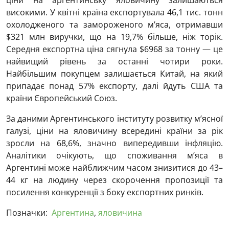
ціни на аргентинську яловичину залишаються
високими. У квітні країна експортувала 46,1 тис. тонн
охолодженого та замороженого м’яса, отримавши
$321 млн виручки, що на 19,7% більше, ніж торік.
Середня експортна ціна сягнула $6968 за тонну — це
найвищий рівень за останні чотири роки.
Найбільшим покупцем залишається
Китай
, на який
припадає понад 57% експорту, далі йдуть
США
та
країни
Європейський Союз
.
За даними Аргентинського інституту розвитку м’ясної
галузі, ціни на яловичину всередині країни за рік
зросли на 68,6%, значно випередивши інфляцію.
Аналітики очікують, що споживання м’яса в
Аргентині може найближчим часом знизитися до 43–
44 кг на людину через скорочення пропозиції та
посилення конкуренції з боку експортних ринків.
Позначки:
Аргентина
,
яловичина