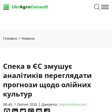
Головна
Новини
Спека в ЄС змушує
аналітиків переглядати
прогнози щодо олійних
культур
08:40, 1 Липня 2026
Джерело:
УкрАгроКонсалт
Facebook
LinkedIn
Twitter
WhatsApp
Email
Copy