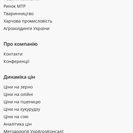
Ринок МТР
Тваринництво
Харчова промисловість
Агрохолдинги України
Про компанію
Контакти
Конференції
Динаміка цін
Ціни на зерно
Ціни на олійні
Ціни на пшеницю
Ціни на кукурудзу
Ціни на сою
Аналітика цін
Методологія УкрАгроКонсалт