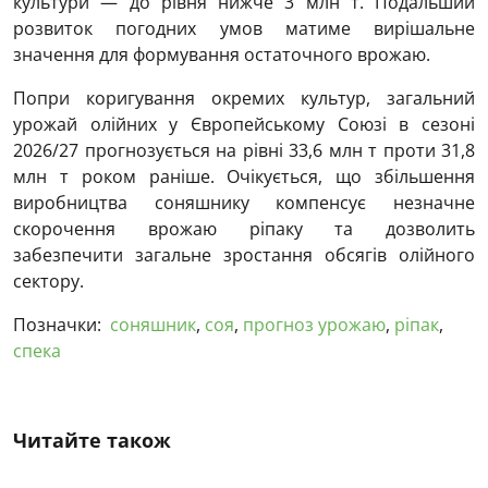
культури — до рівня нижче 3 млн т. Подальший
розвиток погодних умов матиме вирішальне
значення для формування остаточного врожаю.
Попри коригування окремих культур, загальний
урожай олійних у Європейському Союзі в сезоні
2026/27 прогнозується на рівні 33,6 млн т проти 31,8
млн т роком раніше. Очікується, що збільшення
виробництва соняшнику компенсує незначне
скорочення врожаю ріпаку та дозволить
забезпечити загальне зростання обсягів олійного
сектору.
Позначки:
соняшник
,
соя
,
прогноз урожаю
,
ріпак
,
спека
Читайте також