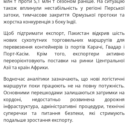
млн т проти 5,1 млн т сезоном раніше. На ситуацію
також вплинули нестабільність у регіоні Перської
затоки, тимчасове закриття Ормузької протоки та
жорстка конкуренція з боку Індії.
Щоб підтримати експорт, Пакистан відкрив шість
нових сухопутних торговельних маршрутів для
перевезення контейнерів із портів Карачі, Гвадар і
Порт-Касім. Крім того, експортери активно
переорієнтовують поставки на ринки Центральної
Азії та країн Африки.
Водночас аналітики зазначають, що нові логістичні
маршрути поки працюють не на повну потужність.
Основними перешкодами залишаються затримки на
кордоні, недостатньо розвинена дорожня
інфраструктура, адміністративні процедури, технічні
суперечки та питання безпеки, які стримують
подальше зростання експорту.