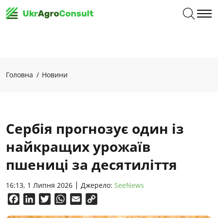
Головна
Новини
Сербія прогнозує один із
найкращих урожаїв
пшениці за десятиліття
16:13, 1 Липня 2026
Джерело:
SeeNews
Facebook
LinkedIn
Twitter
WhatsApp
Email
Copy
Link