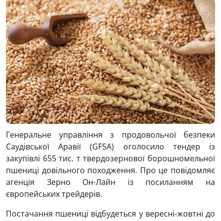
Генеральне управління з продовольчої безпеки
Саудівської Аравії (GFSA) оголосило тендер із
закупівлі 655 тис. т твердозернової борошномельної
пшениці довільного походження. Про це повідомляє
агенція Зерно Он-Лайн із посиланням на
європейських трейдерів.
Постачання пшениці відбудеться у вересні-жовтні до