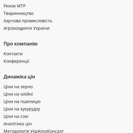
Ринок МТР
Тваринництво
Харчова промисловість
Агрохолдинги України
Про компанію
Контакти
Конференції
Динаміка цін
Ціни на зерно
Ціни на олійні
Ціни на пшеницю
Ціни на кукурудзу
Ціни на сою
Аналітика цін
Методологія УкрАгроКонсалт