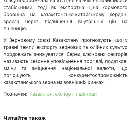
класу подорожчала на $1. Ціни на ячмінь залишилися
стабільними, тоді як експортна ціна кормового
борошна на казахстансько-китайському кордоні
зросла через підвищення внутрішніх цін на
пшеницю.
У Зерновому союзі Казахстану прогнозують, що у
травні темпи експорту зернових та олійних культур
продовжать знижуватися. Серед ключових факторів
називають сезонне уповільнення торгівлі, податкові
зміни та зміцнення національної валюти, що
погіршують конкурентоспроможність
казахстанського зерна на зовнішніх ринках.
Позначки:
Казахстан
,
експорт
,
пшениця
Читайте також