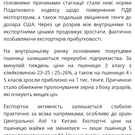
головними причинами стагнації стали нові норми
Податкового кодексу щодо повернення ПДВ
експортерам, а також подальше зміцнення тенге до
долара США. Через це розрив між внутрішніми та
експортними цінами продовжує зростати, фактично
позбавляючи експортерів прибутковості.
На внутрішньому ринку основними покупцями
пшениці залишаються переробні підприємства. За
минулий тиждень ціни на пшеницю 3 класу з
клейковиною 23–25 і 25–26%, а також на пшеницю 4 і
5 класів зросли приблизно на 1 тис. тенге. Причиною
стало обмежене пропонування зерна з боку аграріїв,
які очікують вищих цін.
Експортна активність залишається слабкою
практично за всіма напрямками, особливо до країн
Центральної Азії та Китаю. Експортні ціни на
пшеницю майже не змінилися — лише пшениця 5