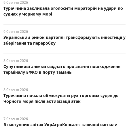
9 Серпня 2026
Туреччина закликала оголосити мораторій на удари по
суднах у Чорному морі
9 Серпня 2026
Український ринок картоплі трансформують інвестиції у
зберігання та переробку
8 Серпня 2026
Супутникові знімки свідчать про значні пошкодження
терміналу ЕФКО в порту Тамань
8 Серпня 2026
Туреччина почала обмежувати рух торгових суден до
Чорного моря після активізації атак
7 Серпня 2026
В наступних звітах УкрАгроКонсалт: ключові cигнали