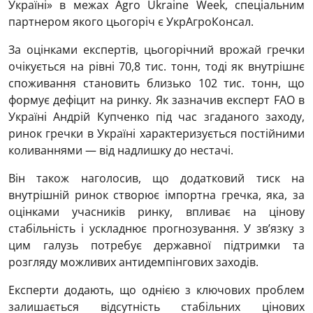
Україні» в межах Agro Ukraine Week, спеціальним
партнером якого цьогоріч є УкрАгроКонсал.
За оцінками експертів, цьогорічний врожай гречки
очікується на рівні 70,8 тис. тонн, тоді як внутрішнє
споживання становить близько 102 тис. тонн, що
формує дефіцит на ринку. Як зазначив експерт FAO в
Україні Андрій Купченко під час згаданого заходу,
ринок гречки в Україні характеризується постійними
коливаннями — від надлишку до нестачі.
Він також наголосив, що додатковий тиск на
внутрішній ринок створює імпортна гречка, яка, за
оцінками учасників ринку, впливає на цінову
стабільність і ускладнює прогнозування. У зв’язку з
цим галузь потребує державної підтримки та
розгляду можливих антидемпінгових заходів.
Експерти додають, що однією з ключових проблем
залишається відсутність стабільних цінових