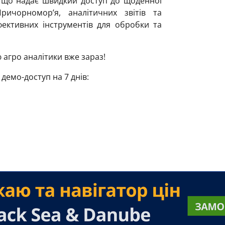
 що надає швидкий доступ до щоденної
ричорномор’я, аналітичних звітів та
фективних інструментів для обробки та
 агро аналітики вже зараз!
емо-доступ на 7 днів: