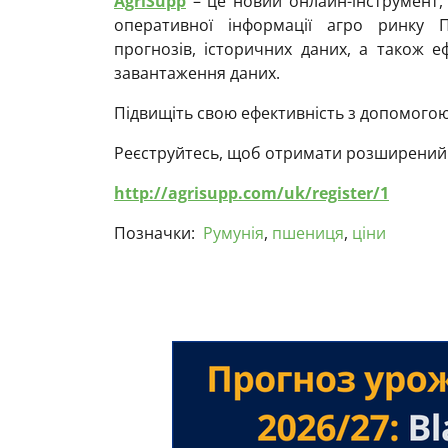
AgriSupp
– це новий онлайн-інструмент,
оперативної інформації агро ринку П
прогнозів, історичних даних, а також е
завантаження даних.
Підвищіть свою ефективність з допомогою
Реєструйтесь, щоб отримати розширений д
http://agrisupp.com/uk/register/1
Позначки:
Румунія
,
пшениця
,
ціни