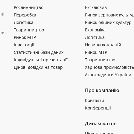
Рослинництво
Ексклюзив
ні.
Переробка
Ринок зернових культу
Логістика
Ринок олійних культур
Тваринництво
Економіка
ння
Ринок МТР
Логістика
Інвестиції
Новини компаній
Статистичні бази даних
Ринок МТР
Індивідуальні презентації
Тваринництво
Цінові довідки на товар
Харчова промисловість
Агрохолдинги України
Про компанію
Контакти
Конференції
Динаміка цін
Ціни на зерно