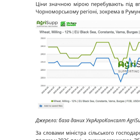
Ціни значною мірою перебувають під в
Чорноморському регіоні, зокрема в Румуні
Джерело: база даних УкрАгроКонсалт AgriS
За словами міністра сільського господар