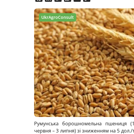
Link
UkrAgroConsult
Румунська борошномельна пшениця (1
червня – 3 липня) зі зниженням на 5 дол./