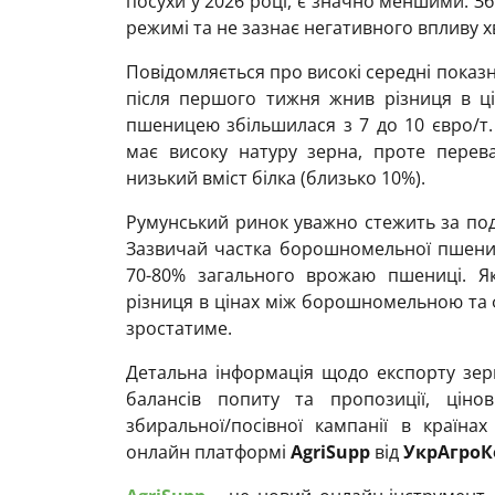
посухи у 2026 році, є значно меншими. 
режимі та не зазнає негативного впливу х
Повідомляється про високі середні показ
після першого тижня жнив різниця в 
пшеницею збільшилася з 7 до 10 євро/т
має високу натуру зерна, проте перева
низький вміст білка (близько 10%).
Румунський ринок уважно стежить за под
Зазвичай частка борошномельної пшениці
70-80% загального врожаю пшениці. Як
різниця в цінах між борошномельною та 
зростатиме.
Детальна інформація щодо експорту зерн
балансів попиту та пропозиції, цінов
збиральної/посівної кампанії в країна
онлайн платформі
AgriSupp
від
УкрАгроК