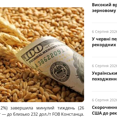
Високий вр
зерновому
6 Серпня 202
У червні п
рекордних 
6 Серпня 202
Українськ
походження
6 Серпня 202
Скорочення
2%) завершила минулий тиждень (26
США до рек
т — до близько 232 дол./т FOB Констанца.