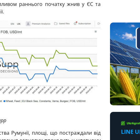
пливом раннього початку жнив у ЄС та
ї.
upp
ства Румунії, площі, що постраждали від