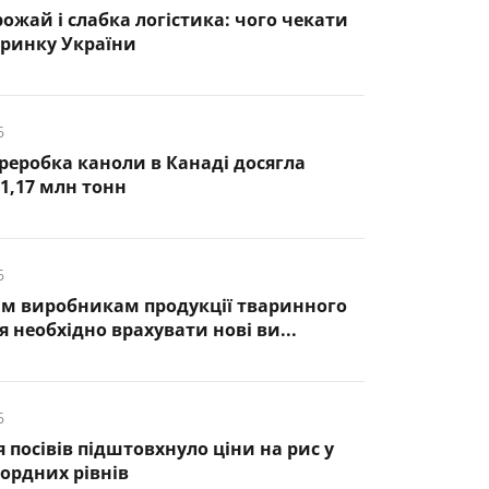
ожай і слабка логістика: чого чекати
 ринку України
6
ереробка каноли в Канаді досягла
1,17 млн тонн
6
им виробникам продукції тваринного
 необхідно врахувати нові ви...
6
 посівів підштовхнуло ціни на рис у
ордних рівнів