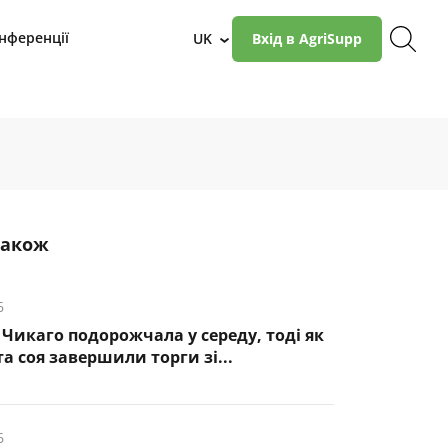
нференції
UK
Вхід в AgriSupp
›
також
6
Чикаго подорожчала у середу, тоді як
а соя завершили торги зі...
6