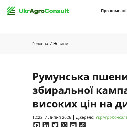
Про компан
Головна
Новини
Румунська пшени
збиральної кампан
високих цін на д
12:22, 7 Липня 2026
Джерело:
УкрАгроКонсал
Facebook
LinkedIn
Twitter
WhatsApp
Email
Copy