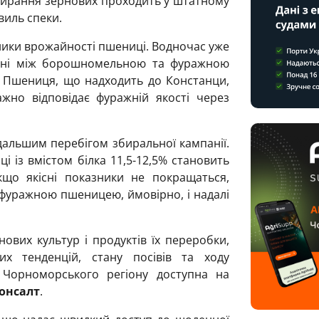
Збирання зернових проходить у штатному
виль спеки.
ники врожайності пшениці. Водночас уже
ціні між борошномельною та фуражною
. Пшениця, що надходить до Констанци,
жно відповідає фуражній якості через
альшим перебігом збиральної кампанії.
 із вмістом білка 11,5-12,5% становить
що якісні показники не покращаться,
фуражною пшеницею, ймовірно, і надалі
ових культур і продуктів їх переробки,
их тенденцій, стану посівів та ходу
х Чорноморського регіону доступна на
онсалт
.