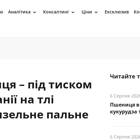
ію
Аналітика
Консалтинг
Ціни
Ексклюзив
Ко
›
›
›
Читайте 
ця – під тиском
ії на тлі
6 Серпня 202
Пшениця в 
изельне пальне
кукурудза т
т
6 Серпня 202