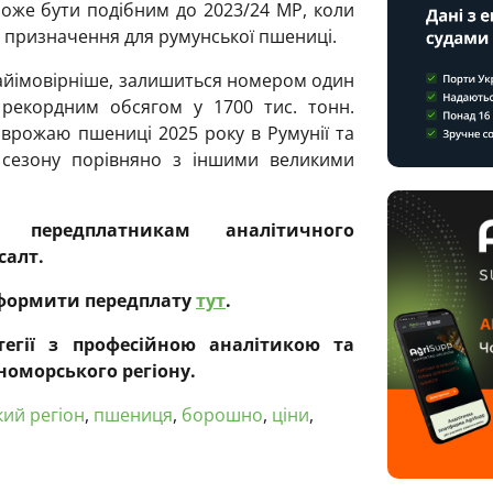
може бути подібним до 2023/24 МР, коли
 призначення для румунської пшениці.
 найімовірніше, залишиться номером один
 рекордним обсягом у 1700 тис. тонн.
врожаю пшениці 2025 року в Румунії та
 сезону порівняно з іншими великими
 передплатникам аналітичного
салт.
оформити передплату
тут
.
атегії з професійною аналітикою та
номорського регіону.
ий регіон
,
пшениця
,
борошно
,
ціни
,