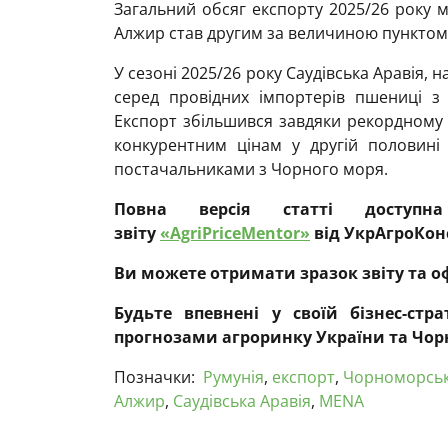
Загальний обсяг експорту 2025/26 року 
Алжир став другим за величиною пунктом
У сезоні 2025/26 року Саудівська Аравія,
серед провідних імпортерів пшениці з
Експорт збільшився завдяки рекордному 
конкурентним цінам у другій половині
постачальниками з Чорного моря.
Повна версія статті доступна
звіту
«AgriPriceMentor»
від УкрАгроКон
Ви можете отримати зразок звіту та 
Будьте впевнені у своїй бізнес-стр
прогнозами агроринку України та Чор
Позначки:
Румунія
,
експорт
,
Чорноморськ
Алжир
,
Саудівська Аравія
,
MENA