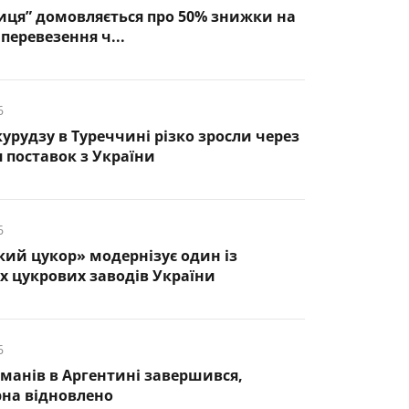
иця” домовляється про 50% знижки на
перевезення ч...
6
курудзу в Туреччині різко зросли через
 поставок з України
6
кий цукор» модернізує один із
 цукрових заводів України
6
манів в Аргентині завершився,
рна відновлено