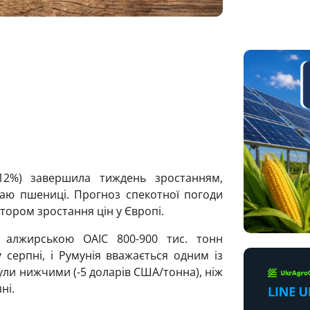
2%) завершила тиждень зростанням,
ю пшениці. Прогноз спекотної погоди
ктором зростання цін у Європі.
я алжирською OAIC 800-900 тис. тонн
серпні, і Румунія вважається одним із
ули нижчими (-5 доларів США/тонна), ніж
ні.