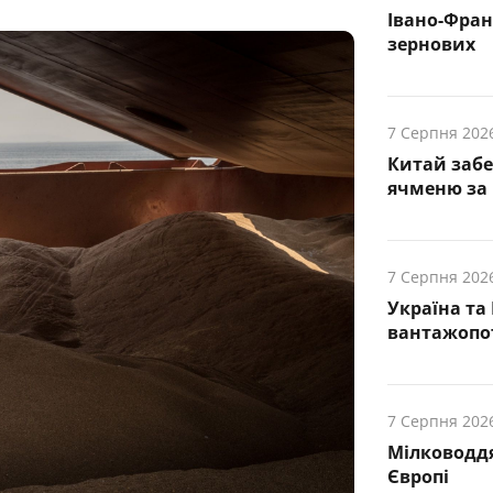
Івано-Фра
зернових
7 Серпня 202
Китай заб
ячменю за 
7 Серпня 202
Україна та
вантажопот
7 Серпня 202
Мілководдя
Європі