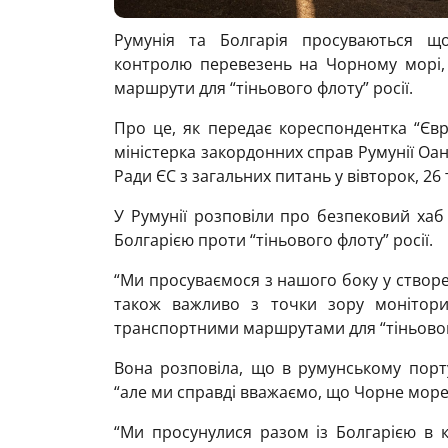
Румунія та Болгарія просуваються щ
контролю перевезень на Чорному морі, 
маршрути для “тіньового флоту” росії.
Про це, як передає кореспондентка “Євр
міністерка закордонних справ Румунії Оа
Ради ЄС з загальних питань у вівторок, 26
У Румунії розповіли про безпековий хаб
Болгарією проти “тіньового флоту” росії.
“Ми просуваємося з нашого боку у створ
також важливо з точки зору монітори
транспортними маршрутами для “тіньовог
Вона розповіла, що в румунському порт
“але ми справді вважаємо, що Чорне мор
“Ми просунулися разом із Болгарією в к