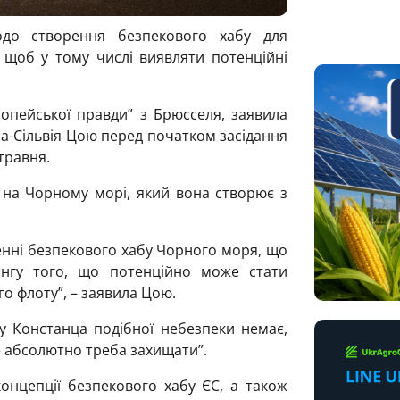
одо створення безпекового хабу для
щоб у тому числі виявляти потенційні
опейської правди” з Брюсселя, заявила
на-Сільвія Цою перед початком засідання
 травня.
 на Чорному морі, який вона створює з
енні безпекового хабу Чорного моря, що
нгу того, що потенційно може стати
о флоту”, – заявила Цою.
у Констанца подібної небезпеки немає,
е абсолютно треба захищати”.
онцепції безпекового хабу ЄС, а також