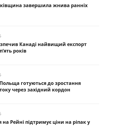
нківщина завершила жнива ранніх
6
езпечив Канаді найвищий експорт
п’ять років
6
 Польща готуються до зростання
оку через західний кордон
6
 на Рейні підтримує ціни на ріпак у