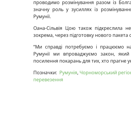
проводимо розмінування разом із Болгар
значну роль у зусиллях із розмінуван
Румунії.
Оана-Сільвія Цою також підкреслила не
зокрема, через підготовку нового пакета с
“Ми справді потребуємо і працюємо на
Румунії ми впроваджуємо закон, яки
посилення покарань для тих, хто прагне у
Позначки:
Румунія
,
Чорноморський регіо
перевезення