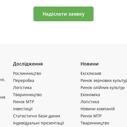
Надіслати заявку
Дослідження
Новини
Рослинництво
Ексклюзив
ні.
Переробка
Ринок зернових культу
Логістика
Ринок олійних культур
Тваринництво
Економіка
ння
Ринок МТР
Логістика
Інвестиції
Новини компаній
Статистичні бази даних
Ринок МТР
Індивідуальні презентації
Тваринництво