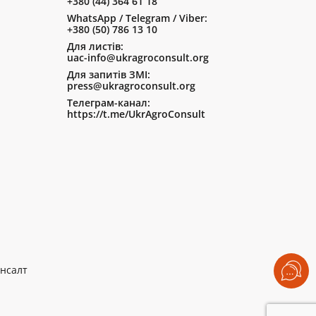
+380 (44) 364 61 18
WhatsApp / Telegram / Viber:
+380 (50) 786 13 10
Для листів:
uac-info@ukragroconsult.org
Для запитів ЗМІ:
press@ukragroconsult.org
Телеграм-канал:
https://t.me/UkrAgroConsult
нсалт