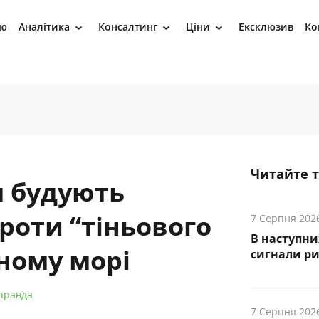
ію
Аналітика
Консалтинг
Ціни
Ексклюзив
Ко
›
›
›
Читайте 
я будують
роти “тіньового
7 Серпня 202
В наступни
ному морі
cигнали р
правда
7 Серпня 202