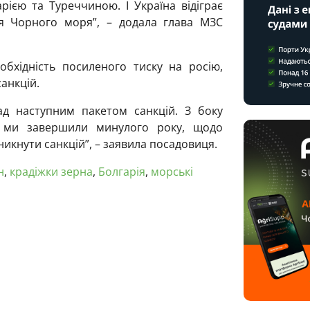
ією та Туреччиною. І Україна відіграє
ня Чорного моря”, – додала глава МЗС
обхідність посиленого тиску на росію,
анкцій.
д наступним пакетом санкцій. З боку
й ми завершили минулого року, щодо
никнути санкцій”, – заявила посадовиця.
н
,
крадіжки зерна
,
Болгарія
,
морські