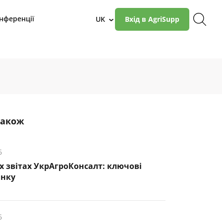
нференції
UK
Вхід в AgriSupp
›
також
6
х звітах УкрАгроКонсалт: ключові
инку
6