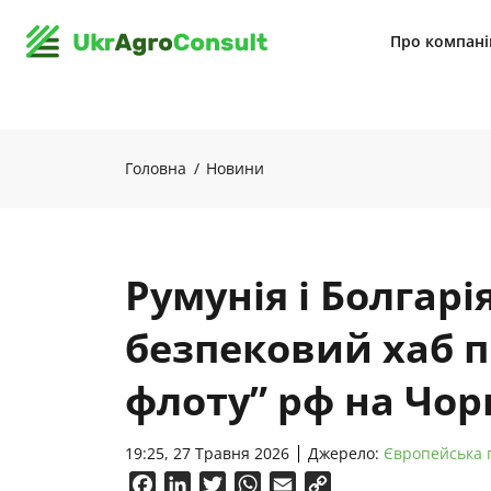
Про компан
Головна
Новини
Румунія і Болгарі
безпековий хаб п
флоту” рф на Чор
19:25, 27 Травня 2026
Джерело:
Європейська 
Facebook
LinkedIn
Twitter
WhatsApp
Email
Copy