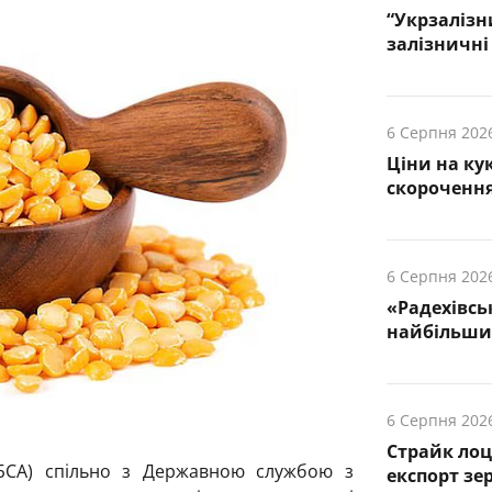
“Укрзалізн
залізничні 
6 Серпня 202
Ціни на ку
скорочення
6 Серпня 202
«Радехівсь
найбільших
6 Серпня 202
Страйк лоц
(УБСА) спільно з Державною службою з
експорт зе