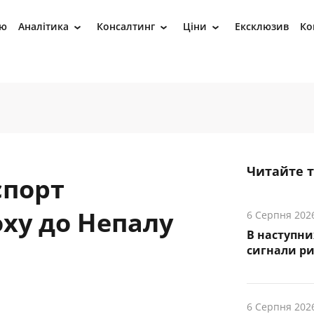
ію
Аналітика
Консалтинг
Ціни
Ексклюзив
Ко
›
›
›
Читайте 
спорт
оху до Непалу
6 Серпня 202
В наступни
cигнали р
6 Серпня 202