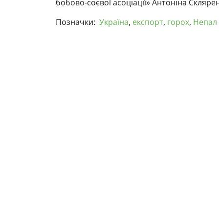
бобово-соєвої асоціації» Антоніна Скляре
Позначки:
Україна
,
експорт
,
горох
,
Непал