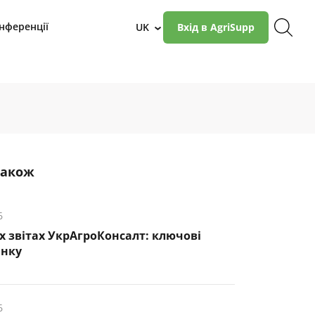
нференції
UK
Вхід в AgriSupp
›
також
6
х звітах УкрАгроКонсалт: ключові
инку
6