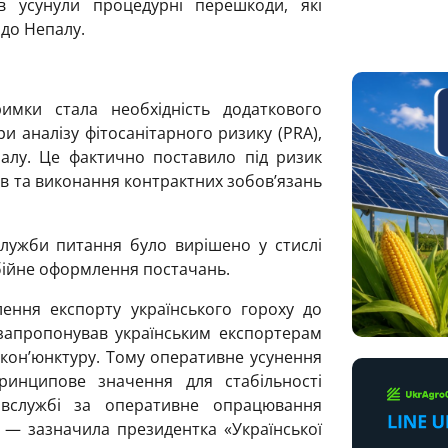
в усунули процедурні перешкоди, які
 до Непалу.
мки стала необхідність додаткового
 аналізу фітосанітарного ризику (PRA),
алу. Це фактично поставило під ризик
в та виконання контрактних зобов’язань
лужби питання було вирішено у стислі
бійне оформлення постачань.
ення експорту українського гороху до
запропонував українським експортерам
 кон’юнктуру. Тому оперативне усунення
ринципове значення для стабільності
вслужбі за оперативне опрацювання
 — зазначила президентка «Української