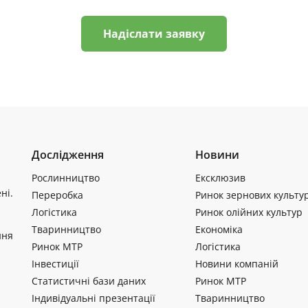
Надіслати заявку
Дослідження
Новини
Рослинництво
Ексклюзив
ні.
Переробка
Ринок зернових культу
Логістика
Ринок олійних культур
Тваринництво
Економіка
ння
Ринок МТР
Логістика
Інвестиції
Новини компаній
Статистичні бази даних
Ринок МТР
Індивідуальні презентації
Тваринництво