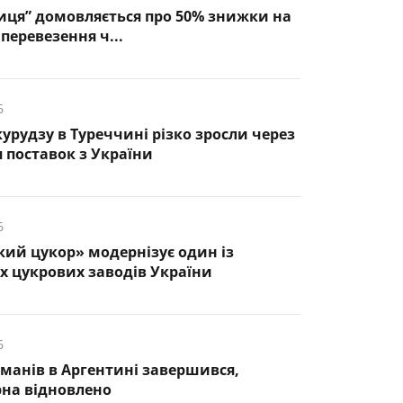
иця” домовляється про 50% знижки на
перевезення ч...
6
курудзу в Туреччині різко зросли через
 поставок з України
6
кий цукор» модернізує один із
 цукрових заводів України
6
манів в Аргентині завершився,
рна відновлено