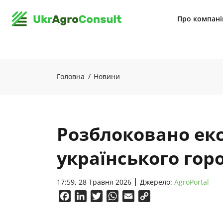
Про компан
Головна
Новини
Розблоковано ек
українського гор
17:59, 28 Травня 2026
Джерело:
AgroPortal
Facebook
LinkedIn
Twitter
WhatsApp
Email
Copy
Link