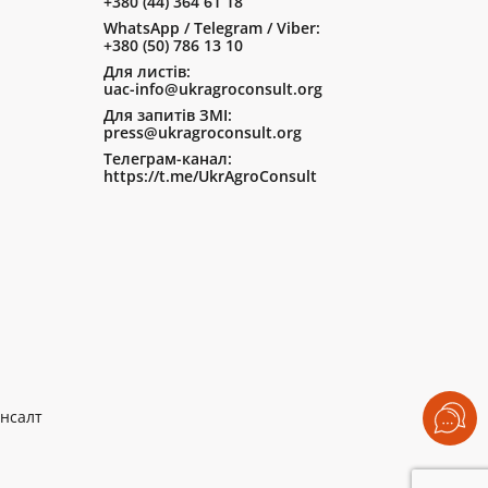
+380 (44) 364 61 18
WhatsApp / Telegram / Viber:
+380 (50) 786 13 10
Для листів:
uac-info@ukragroconsult.org
Для запитів ЗМІ:
press@ukragroconsult.org
Телеграм-канал:
https://t.me/UkrAgroConsult
нсалт