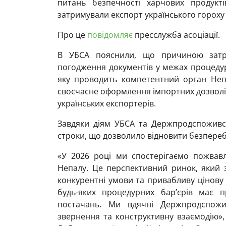
питань безпечності харчових продукті
затримували експорт українського гороху
Про це
повідомляє
пресслужба асоціації.
В УБСА пояснили, що причиною затри
погодження документів у межах процедури
яку проводить компетентний орган Неп
своєчасне оформлення імпортних дозволі
українських експортерів.
Завдяки діям УБСА та Держпродспоживс
строки, що дозволило відновити безпере
«У 2026 році ми спостерігаємо пожвавл
Непалу. Це перспективний ринок, який 
конкурентні умови та привабливу цінову
будь-яких процедурних бар’єрів має п
постачань. Ми вдячні Держпродспожи
звернення та конструктивну взаємодію»,