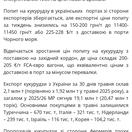
Попит на кукурудзу в українських портах зі сторони
експортерів зберігається, але експортні ціни попиту
за тиждень знизились на 150-200 грн/т до
11400-
11450
грн/т або 225-228 $/т з доставкою в порти
Чорного моря.
Відмічається зростання цін попиту на кукурудзу з
поставкою на західний кордон, де ціна складає 200-
205 €/т FCA-євро вагони, що еквівалентно цінам з
доставкою в порт за мінусом перевалки.
Експорт кукурудзи з України за 30 днів травня склав
2,1 млн т (порівняно з 1,92 млн т у травні 2025 року), а
загалом у 2025/26 МР сягнув 19,1 млн т (20,47 млн т
торік). Основними покупцями в травні залишилися
Туреччина – 670 тис. т, Італія – 321 тис. т, Нідерланди
– 239 тис. т, Ізраїль – 116 тис. т, Корея – 104,2 тис. т.
Пропозиція кукурудзи зі сторони фермерів трохи