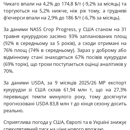
Чикаго впали на 4,2% до 174,8 $/т (-9,2% за місяць) та
торгуються на 5,2% нижче, ніж рік тому, а грудневі
ф’ючерси впали на 2,9% до 186 $/т (-6,7% за місяць).
За даними NASS Crop Progress, у США станом на 31
травня кукурудзою засіяно 93% запланованих площ
(92% в середньому за 5 років), а сходи отримані на
76% площ (74% в середньому). Зараз у доброму або
відмінному стані знаходяться 67% посівів кукурудзи
(69% торік), що трохи поступається оцінці аналітиків у
70%.
За даними USDA, за 9 місяців 2025/26 МР експорт
кукурудзи зі США склав 61,94 млн т, що на 27,3%
перевищує темпи минулого року, тому досягнути
прогнозовані USDA 83,8 млн т до кінця сезону досить
реально.
Сприятлива погода у США, Європі та в Україні знижує
спекулятивний тиск на ціни нового врожаю.