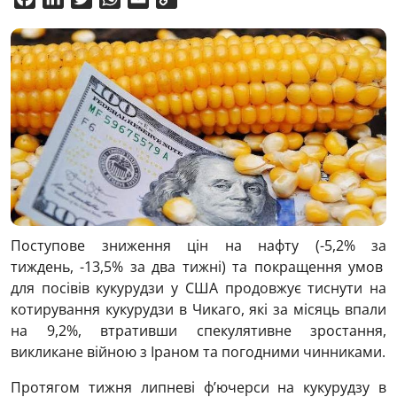
Link
Поступове зниження цін на нафту (-5,2% за
тиждень, -13,5% за два тижні) та покращення умов
для посівів кукурудзи у США продовжує тиснути на
котирування кукурудзи в Чикаго, які за місяць впали
на 9,2%, втративши спекулятивне зростання,
викликане війною з Іраном та погодними чинниками.
Протягом тижня липневі ф’ючерси на кукурудзу в