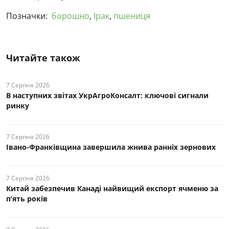
Позначки:
борошно
,
Ірак
,
пшениця
Читайте також
7 Серпня 2026
В наступних звітах УкрАгроКонсалт: ключові cигнали
ринку
7 Серпня 2026
Івано-Франківщина завершила жнива ранніх зернових
7 Серпня 2026
Китай забезпечив Канаді найвищий експорт ячменю за
п’ять років