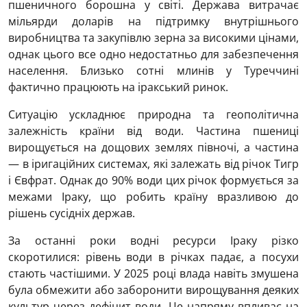
пшеничного борошна у світі. Держава витрачає
мільярди доларів на підтримку внутрішнього
виробництва та закупівлю зерна за високими цінами,
однак цього все одно недостатньо для забезпечення
населення. Близько сотні млинів у Туреччині
фактично працюють на іракський ринок.
Ситуацію ускладнює природна та геополітична
залежність країни від води. Частина пшениці
вирощується на дощових землях півночі, а частина
— в іригаційних системах, які залежать від річок Тигр
і Євфрат. Однак до 90% води цих річок формується за
межами Іраку, що робить країну вразливою до
рішень сусідніх держав.
За останні роки водні ресурси Іраку різко
скоротилися: рівень води в річках падає, а посухи
стають частішими. У 2025 році влада навіть змушена
була обмежити або заборонити вирощування деяких
культур через дефіцит води. Це напряму впливає на