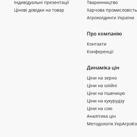
Індивідуальні презентації
Тваринництво
Цінові довідки на товар
Харчова промисловість
Агрохолдинги України
Про компанію
Контакти
Конференції
Динаміка цін
Ціни на зерно
Ціни на олійні
Ціни на пшеницю
Ціни на кукурудзу
Ціни на сою
Аналітика цін
Методологія УкрАгроКо