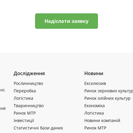
Надіслати заявку
Дослідження
Новини
Рослинництво
Ексклюзив
ні.
Переробка
Ринок зернових культу
Логістика
Ринок олійних культур
Тваринництво
Економіка
ння
Ринок МТР
Логістика
Інвестиції
Новини компаній
Статистичні бази даних
Ринок МТР