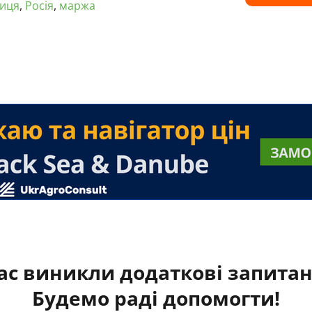
иця
,
Росія
,
маржа
ас виникли додаткові запита
Будемо раді допомогти!