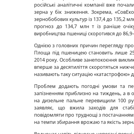
російські аналітичні компанії вже поча
зерна у бік зниження. Зокрема, «СовЕк
зернобобових культур із 137,4 до 135,2 мл
прогноз до 134,7 млн т із раніше очік
виробництва пшениці скоротився до 86,9–8
Однією з головних причин перегляду про
Площа під пшеницею становить лише 25
2014 року. Особливе занепокоєння викли
вперше за десятиліття скоротяться нижче 
називають таку ситуацію «катастрофою» дл
Проблем додають погодні умови та пер
запізненням приблизно на тиждень, а в о
на дизельне пальне перевищили 100 руб
заявляє, що вжила заходів для стабі
повідомляти про труднощі з постачанням
на темпи збирання врожаю та якість зерн
Водночас навіть відносно непогані перші