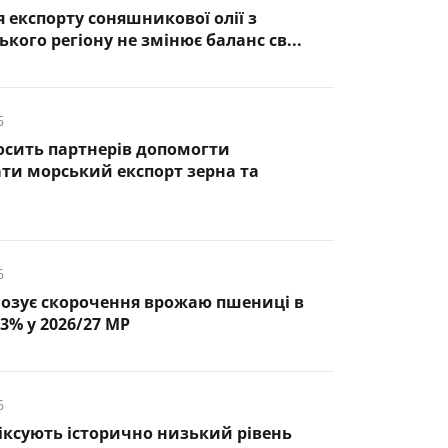
 експорту соняшникової олії з
кого регіону не змінює баланс св...
6
осить партнерів допомогти
ти морський експорт зерна та
6
озує скорочення врожаю пшениці в
3% у 2026/27 МР
6
фіксують історично низький рівень