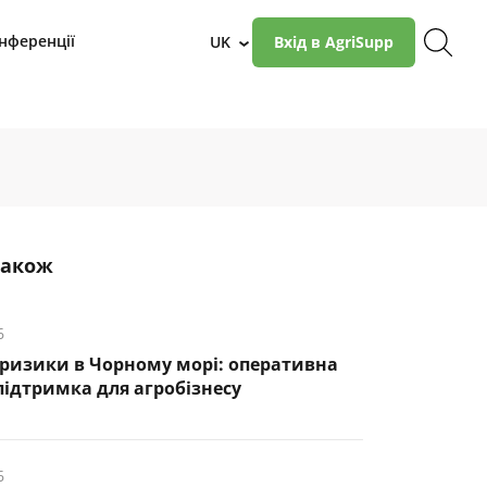
нференції
UK
Вхід в AgriSupp
›
також
6
 ризики в Чорному морі: оперативна
підтримка для агробізнесу
6