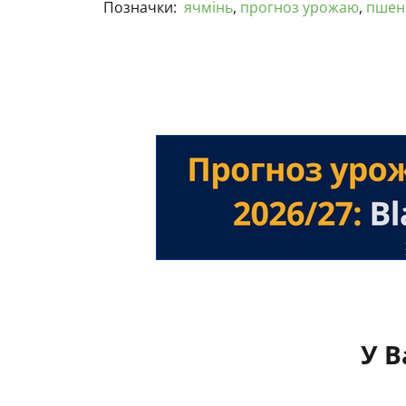
Позначки:
ячмінь
,
прогноз урожаю
,
пшен
У В