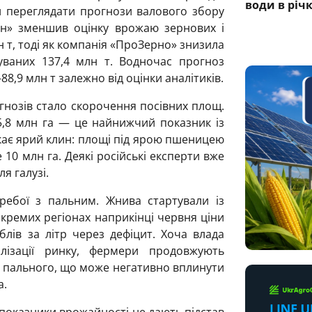
води в річ
ли переглядати прогнози валового збору
он» зменшив оцінку врожаю зернових і
н т, тоді як компанія «ПроЗерно» знизила
уваних 137,4 млн т. Водночас прогноз
8,9 млн т залежно від оцінки аналітиків.
гнозів стало скорочення посівних площ.
,8 млн га — це найнижчий показник із
кає ярий клин: площі під ярою пшеницею
10 млн га. Деякі російські експерти вже
я галузі.
ебої з пальним. Жнива стартували із
кремих регіонах наприкінці червня ціни
лів за літр через дефіцит. Хоча влада
лізації ринку, фермери продовжують
 пального, що може негативно вплинути
а.
 показники врожайності не дають підстав