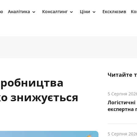
ію
Аналітика
Консалтинг
Ціни
Ексклюзив
Ко
›
›
›
Читайте 
иробництва
ко знижується
5 Серпня 202
Логістичні
експертна 
5 Серпня 202