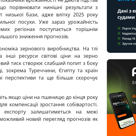
 що порівнювати нинішні результати з
 низької бази, адже влітку 2025 року
ильної посухи. Уже зараз урожайність
их регіонах поступається торішнім
альшого зниження прогнозів.
оміка зернового виробництва. На тлі
а інші ресурси світові ціни на зерно
вий тиск створює слабший попит з боку
і, зокрема Туреччини, Єгипту та країн
ні перспективи та ще більше скорочує
віть якщо ціни на пшеницю до кінця року
ля компенсації зростання собівартості.
ь експорту залишатиметься на межі
 можливий новий перегляд прогнозів як