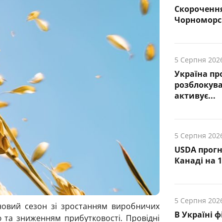
Скорочення
Чорноморсь
5 Серпня 202
Україна пр
розблокува
активує...
5 Серпня 202
USDA прогн
Канаді на 1
5 Серпня 202
новий сезон зі зростанням виробничих
В Україні 
 та зниженням прибутковості. Провідні