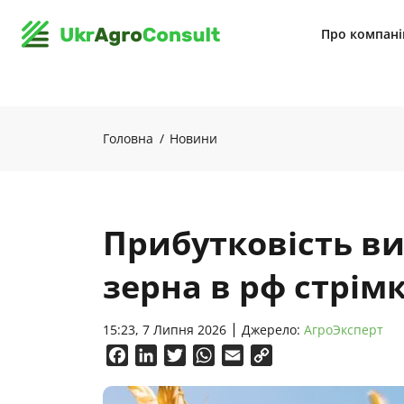
Про компан
Головна
Новини
Прибутковість в
зерна в рф стрім
15:23, 7 Липня 2026
Джерело:
АгроЭксперт
Facebook
LinkedIn
Twitter
WhatsApp
Email
Copy
Link