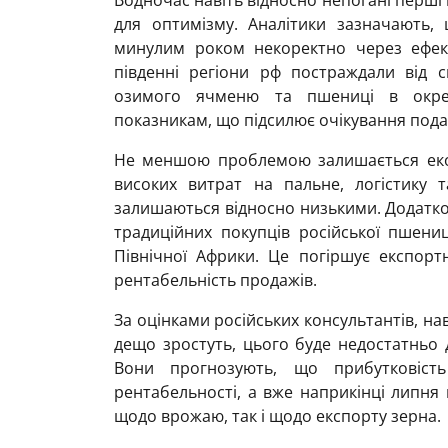
для оптимізму. Аналітики зазначають,
минулим роком некоректно через ефект
південні регіони рф постраждали від с
озимого ячменю та пшениці в окрем
показникам, що підсилює очікування под
Не меншою проблемою залишається екон
високих витрат на пальне, логістику т
залишаються відносно низькими. Додатко
традиційних покупців російської пшениц
Північної Африки. Це погіршує експорт
рентабельність продажів.
За оцінками російських консультантів, на
дещо зростуть, цього буде недостатньо д
Вони прогнозують, що прибутковіст
рентабельності, а вже наприкінці липня
щодо врожаю, так і щодо експорту зерна.