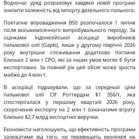
Водночас уряд розраховує завдяки новій програмі
знизити залежність від імпорту дизельного пального.
Поетапне впровадження B50 розпочалося 1 липня
після восьмимісячного випробувального періоду. За
оцінками Індонезійської асоціації виробників
пальмової олії (Gapki), лише у другому півріччі 2026
року внутрішнє споживання додатково поглине
близько 2 млн т CPO, які за інших умов могли б бути
експортовані. За повний рік цей обсяг може зрости
майже до 4 млн т.
В асоціації підрахували, що за середньої ціни
пальмової олії CIF Роттердам $1 356/т, яка
спостерігалася у першому кварталі 2026 року,
скорочення експорту на 2 млн т означатиме втрату
близько $2,7 млрд експортної виручки.
Економісти наголошують, що ефективність програми
залежатиме від того, чи перевищить економія на