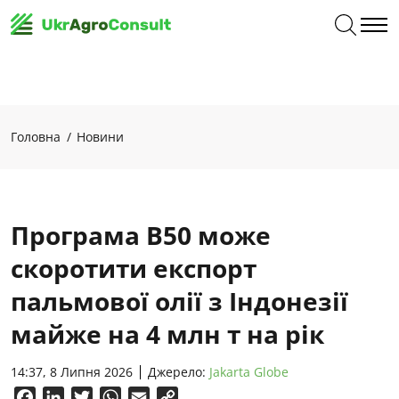
Головна
Новини
Програма B50 може
скоротити експорт
пальмової олії з Індонезії
майже на 4 млн т на рік
14:37, 8 Липня 2026
Джерело:
Jakarta Globe
Facebook
LinkedIn
Twitter
WhatsApp
Email
Copy