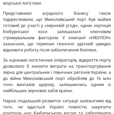
морської логістики.
Представники аграрного бізнесу також
підкреслювали, що Миколаївський порт був майже
готовий до участі у «зерновій угоді», однак окупація
Кінбурнської коси залишалася ключовим
стримувальним фактором. У компанії «НІБУЛОН»
зазначали, що термінал технічно здатний швидко
відновити роботу після забезпечення безпеки.
За оцінками логістичних операторів, відкриття порту
дозволило б знизити витрати на транспортування
зерна для центральних і північних регіонів України, а
до війни Миколаївський порт обробляв до 16 млн
тонн вантажів щороку, залишаючись одним із
найбільших зернових хабів країни.
Наразі подальший розвиток ситуації залежатиме від
того, чи вдасться Україні повністю закріпити
контроль над Кінбурнською косою та забезпечити