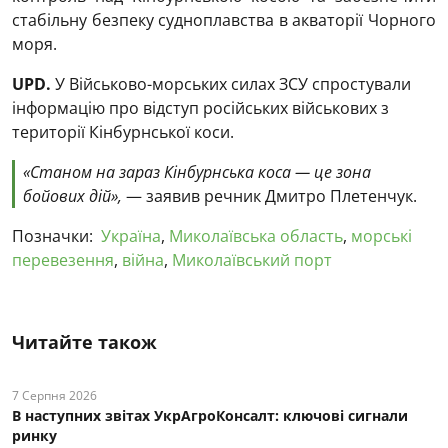
стабільну безпеку судноплавства в акваторії Чорного
моря.
UPD.
У Військово-морських силах ЗСУ спростували
інформацію про відступ російських військових з
території Кінбурнської коси.
«Станом на зараз Кінбурнська коса — це зона
бойових дій»,
— заявив речник Дмитро Плетенчук.
Позначки:
Україна
,
Миколаївська область
,
морські
перевезення
,
війна
,
Миколаївський порт
Читайте також
7 Серпня 2026
В наступних звітах УкрАгроКонсалт: ключові cигнали
ринку