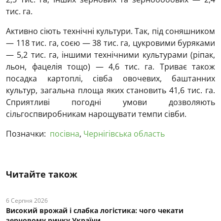
тис. га.
Активно сіють технічні культури. Так, під соняшником
— 118 тис. га, соєю — 38 тис. га, цукровими буряками
— 5,2 тис. га, іншими технічними культурами (ріпак,
льон, фацелія тощо) — 4,6 тис. га. Триває також
посадка картоплі, сівба овочевих, баштанних
культур, загальна площа яких становить 41,6 тис. га.
Сприятливі погодні умови дозволяють
сільгоспвиробникам нарощувати темпи сівби.
Позначки:
посівна
,
Чернігівська область
Читайте також
6 Серпня 2026
Високий врожай і слабка логістика: чого чекати
зерновому ринку України