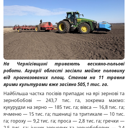
На Чернігівщині тривають весняно-польові
роботи. Аграрії області засіяли майже половину
від прогнозованих площ. Станом на 11 травня
ярими культурами вже засіяно 505,1 тис. га.
Найбільша частка посівів припадає на ярі зернові та
зернобобові — 243,7 тис. га, зокрема маємо:
кукурудзи на зерно — 185 тис. га; вівса — 16,8 тис. га;
ячменю — 15 тис. га; пшениці та тритикале — 10 тис.
га; гороху — 9,2 тис. га; проса — 2,8 тис. га; гречки —
2,5 тис. га; інших зернових та зернобобових — 2,4