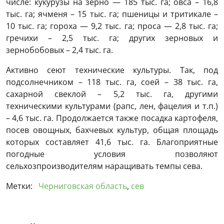
числе: кукурузы на зерно — 185 тыс. га; овса – 16,8
тыс. га; ячменя – 15 тыс. га; пшеницы и тритикале –
10 тыс. га; гороха — 9,2 тыс. га; проса — 2,8 тыс. га;
гречихи – 2,5 тыс. га; других зерновых и
зернобобовых – 2,4 тыс. га.
Активно сеют технические культуры. Так, под
подсолнечником – 118 тыс. га, соей – 38 тыс. га,
сахарной свеклой – 5,2 тыс. га, другими
техническими культурами (рапс, лен, фацелия и т.п.)
– 4,6 тыс. га. Продолжается также посадка картофеля,
посев овощных, бахчевых культур, общая площадь
которых составляет 41,6 тыс. га. Благоприятные
погодные условия позволяют
сельхозпроизводителям наращивать темпы сева.
Метки:
Черниговская область
,
сев