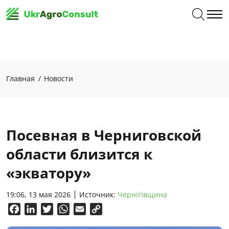
Главная
Новости
Посевная в Черниговской
области близится к
«экватору»
19:06, 13 мая 2026
Источник:
Чернігівщина
Facebook
LinkedIn
Twitter
WhatsApp
Email
Copy
Link