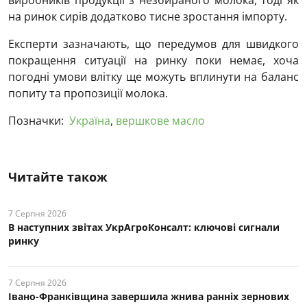
виробників продукції з незбираного молока, тоді як
на ринок сирів додатково тисне зростання імпорту.
Експерти зазначають, що передумов для швидкого
покращення ситуації на ринку поки немає, хоча
погодні умови влітку ще можуть вплинути на баланс
попиту та пропозиції молока.
Позначки:
Україна
,
вершкове масло
Читайте також
7 Серпня 2026
В наступних звітах УкрАгроКонсалт: ключові cигнали
ринку
7 Серпня 2026
Івано-Франківщина завершила жнива ранніх зернових