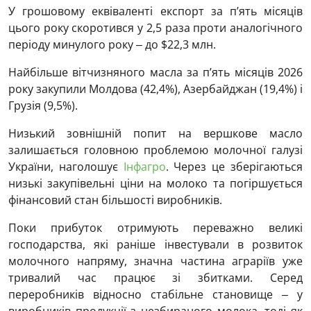
У грошовому еквіваленті експорт за п’ять місяців
цього року скоротився у 2,5 раза проти аналогічного
періоду минулого року ‒ до $22,3 млн.
Найбільше вітчизняного масла за п’ять місяців 2026
року закупили Молдова (42,4%), Азербайджан (19,4%) і
Грузія (9,5%).
Низький зовнішній попит на вершкове масло
залишається головною проблемою молочної галузі
України, наголошує
Інфагро
. Через це зберігаються
низькі закупівельні ціни на молоко та погіршується
фінансовий стан більшості виробників.
Поки прибуток отримують переважно великі
господарства, які раніше інвестували в розвиток
молочного напряму, значна частина аграріїв уже
тривалий час працює зі збитками. Серед
переробників відносно стабільне становище ‒ у