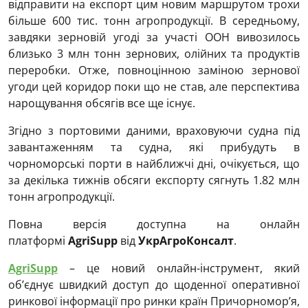
відправити на експорт цим новим маршрутом трохи
більше 600 тис. тонн агропродукції. В середньому,
завдяки зерновій угоді за участі ООН вивозилось
близько 3 млн тонн зернових, олійних та продуктів
переробки. Отже, повноцінною заміною зернової
угоди цей коридор поки що не став, але перспектива
нарощування обсягів все ще існує.
Згідно з портовими даними, враховуючи судна під
завантаженням та судна, які прибудуть в
чорноморські порти в найближчі дні, очікується, що
за декілька тижнів обсяги експорту сягнуть 1.82 млн
тонн агропродукції.
Повна версія доступна на онлайн
платформі
AgriSupp
від
УкрАгроКонсалт
.
AgriSupp
– це новий онлайн-інструмент, який
об’єднує швидкий доступ до щоденної оперативної
ринкової інформації про ринки країн Причорномор’я,