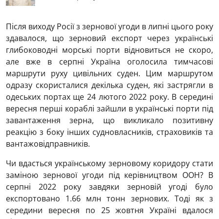
Після виходу Росії з зернової угоди в липні цього року
здавалося, що зерновий експорт через українські
глибоководні морські порти відновиться не скоро,
але вже в серпні Україна оголосила тимчасові
маршрути руху цивільних суден. Цим маршрутом
одразу скористалися декілька суден, які застрягли в
одеських портах ще 24 лютого 2022 року. В середині
вересня перші кораблі зайшли в українські порти під
завантаження зерна, що викликало позитивну
реакцію з боку інших судновласників, страховиків та
вантажовідправників.
Чи вдасться українському зерновому коридору стати
заміною зернової угоди під керівництвом ООН? В
серпні 2022 року завдяки зерновій угоді було
експортовано 1.66 млн тонн зернових. Тоді як з
середини вересня по 25 жовтня Україні вдалося