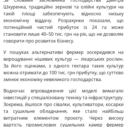
За словами засновника господарства Дмитра
Шкуренка, традиційні зернові та олійні культури на
такій площі забезпечують відносно низьку
економічну віддачу. Розрахунки показали, що
потенційний чистий прибуток із 24 га може
становити лише 40–50 тис. грн на рік, що не дозволяє
говорити про розвиток бізнесу.
У пошуках альтернативи фермер зосередився на
вирощуванні нішевих культур — лікарських рослин.
За його оцінками, з одного гектара таких культур
можна отримати до 100 тис. грн прибутку, що суттєво
змінює економіку невеликого господарства.
Водночас впровадження цієї моделі вимагало
інвестицій у спеціалізовану техніку та інфраструктуру.
Зокрема, йшлося про сівалки, культиватори, косарки
та сушильне обладнання, яке стало найбільш
витратним елементом проєкту. Через високу
вартість промислових сушильних камер фермер