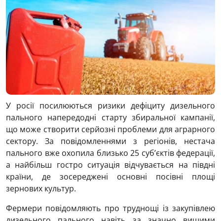
У росії посилюються ризики дефіциту дизельного
пального напередодні старту збиральної кампанії,
що може створити серйозні проблеми для аграрного
сектору. За повідомленнями з регіонів, нестача
пального вже охопила близько 25 суб’єктів федерації,
а найбільш гостро ситуація відчувається на півдні
країни, де зосереджені основні посівні площі
зернових культур.
Фермери повідомляють про труднощі із закупівлею
дизельного пального навіть за значно вищими