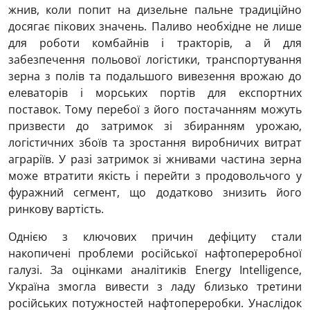
жнив, коли попит на дизельне пальне традиційно
досягає пікових значень. Паливо необхідне не лише
для роботи комбайнів і тракторів, а й для
забезпечення польової логістики, транспортування
зерна з полів та подальшого вивезення врожаю до
елеваторів і морських портів для експортних
поставок. Тому перебої з його постачанням можуть
призвести до затримок зі збиранням урожаю,
логістичних збоїв та зростання виробничих витрат
аграріїв. У разі затримок зі жнивами частина зерна
може втратити якість і перейти з продовольчого у
фуражний сегмент, що додатково знизить його
ринкову вартість.
Однією з ключових причин дефіциту стали
накопичені проблеми російської нафтопереробної
галузі. За оцінками аналітиків Energy Intelligence,
Україна змогла вивести з ладу близько третини
російських потужностей нафтопереробки. Унаслідок