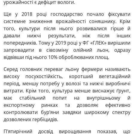
урожайності є дефіцит вологи.
Ще у 2018 році господарство почало фіксувати
системне зниження врожайності соняшнику. Крім
того, культури після нього розвивалися гірше й
давали нижчі результати, ніж після інших
попередників. Тому у 2019 році у ФГ «ГЛЕК» вирішили
запровадити в сівозміну олійний льон, одразу
відвівши під нього 10% оброблюваних площ.
Серед головних переваг льону фермери називають
високу посухостійкість, коротший вегетаційний
період, меншу потребу у волозі та нижчі виробничі
витрати. Крім того, культура менше виснажує ґрунт,
має стабільний попит на внутрішньому й
експортному ринках та дозволяє ефективно
контролювати бур’яни завдяки широкому спектру
дозволених гербіцидів.
П’ятирічний досвід вирощування показав, що