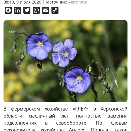
08:10, 9 июля 2026
Источник:
AgroPortal
Facebook
LinkedIn
Twitter
WhatsApp
Email
Copy
Link
В фермерском хозяйстве «ГЛЕК» в Херсонской
области масличный лен полностью заменил
подсолнечник в севообороте. По словам
руководителя хозяйства Андрея Повода, такое