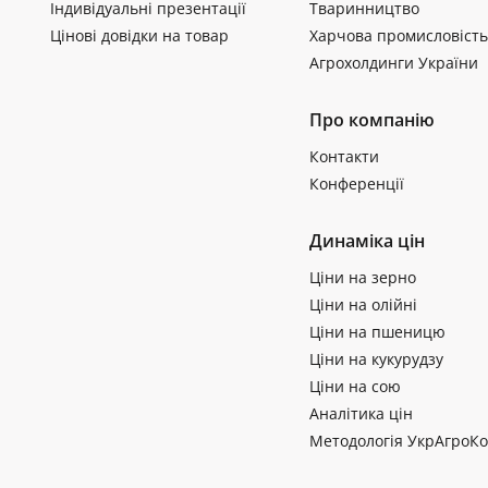
Індивідуальні презентації
Тваринництво
Цінові довідки на товар
Харчова промисловість
Агрохолдинги України
Про компанію
Контакти
Конференції
Динаміка цін
Ціни на зерно
Ціни на олійні
Ціни на пшеницю
Ціни на кукурудзу
Ціни на сою
Аналітика цін
Методологія УкрАгроКо