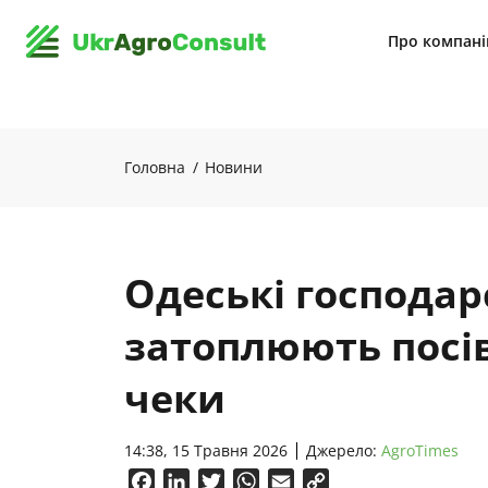
Про компан
Головна
Новини
Одеські господар
затоплюють посів
чеки
14:38, 15 Травня 2026
Джерело:
AgroTimes
Facebook
LinkedIn
Twitter
WhatsApp
Email
Copy