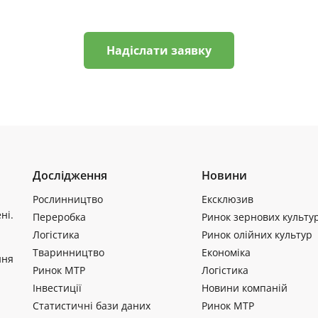
Надіслати заявку
Дослідження
Новини
Рослинництво
Ексклюзив
ні.
Переробка
Ринок зернових культу
Логістика
Ринок олійних культур
Тваринництво
Економіка
ння
Ринок МТР
Логістика
Інвестиції
Новини компаній
Статистичні бази даних
Ринок МТР