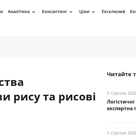
ію
Аналітика
Консалтинг
Ціни
Ексклюзив
Ко
›
›
›
Читайте 
ства
и рису та рисові
5 Серпня 202
Логістичні
експертна 
5 Серпня 202