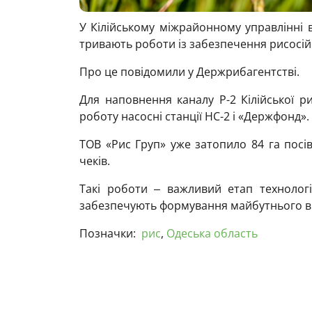
У Кілійському міжрайонному управлінні 
тривають роботи із забезпечення рисосі
Про це повідомили у Держрибагентстві.
Для наповнення каналу Р-2 Кілійської р
роботу насосні станції НС-2 і «Держфонд».
ТОВ «Рис Груп» уже затопило 84 га посів
чеків.
Такі роботи ‒ важливий етап технолог
забезпечують формування майбутнього 
Позначки:
рис
,
Одеська область