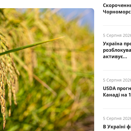
Скорочення
Чорноморсь
5 Серпня 202
Україна пр
розблокува
активує...
5 Серпня 202
USDA прогн
Канаді на 1
5 Серпня 202
В Україні 