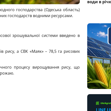
води в річ
водного господарства (Одеська область)
йних господарств водними ресурсами.
исової зрошувальної системи введено в
ів рису, а СВК «Маяк» – 78,5 га рисових
ічного процесу вирощування рису, що
врожаю.