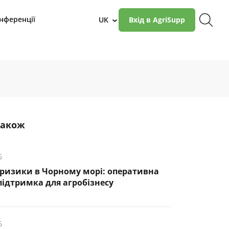
нференції
UK
Вхід в AgriSupp
›
також
6
 ризики в Чорному морі: оперативна
підтримка для агробізнесу
6