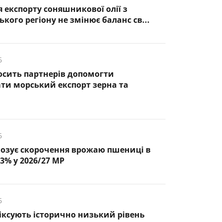
 експорту соняшникової олії з
кого регіону не змінює баланс св...
6
осить партнерів допомогти
ти морський експорт зерна та
6
озує скорочення врожаю пшениці в
3% у 2026/27 МР
6
фіксують історично низький рівень