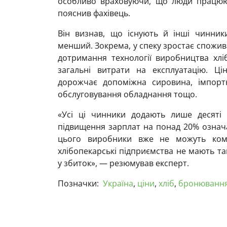
особливо враховуючи, що люди працюють
пояснив фахівець.
Він визнав, що існують й інші чинник
менший. Зокрема, у спеку зростає спожив
дотримання технології виробництва хлі
загальні витрати на експлуатацію. Ц
дорожчає допоміжна сировина, імпорт
обслуговування обладнання тощо.
«Усі ці чинники додають лише десяті ч
підвищення зарплат на понад 20% означа
цього виробники вже не можуть комп
хлібопекарські підприємства не мають та
у збиток», — резюмував експерт.
Позначки:
Україна
,
ціни
,
хліб
,
бронюванн