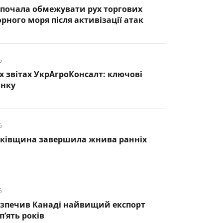
почала обмежувати рух торгових
рного моря після активізації атак
6
х звітах УкрАгроКонсалт: ключові
инку
6
нківщина завершила жнива ранніх
6
езпечив Канаді найвищий експорт
п’ять років