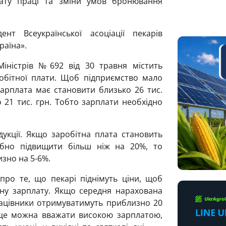
ату праці та зміни умов бронювання
т Всеукраїнської асоціації пекарів
раїна».
Міністрів №692 від 30 травня містить
обітної плати. Щоб підприємство мало
арплата має становити близько 26 тис.
 21 тис. грн. Тобто зарплати необхідно
дукції. Якщо заробітна плата становить
рібно підвищити більш ніж на 20%, то
изно на 5-6%.
про те, що пекарі піднімуть ціни, щоб
ну зарплату. Якщо середня нарахована
рацівники отримуватимуть приблизно 20
і це можна вважати високою зарплатою,