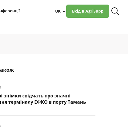
нференції
UK
Вхід в AgriSupp
›
також
6
і знімки свідчать про значні
ня терміналу ЕФКО в порту Тамань
6