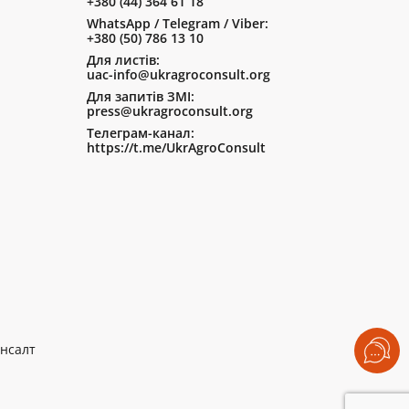
+380 (44) 364 61 18
WhatsApp / Telegram / Viber:
+380 (50) 786 13 10
Для листів:
uac-info@ukragroconsult.org
Для запитів ЗМІ:
press@ukragroconsult.org
Телеграм-канал:
https://t.me/UkrAgroConsult
нсалт