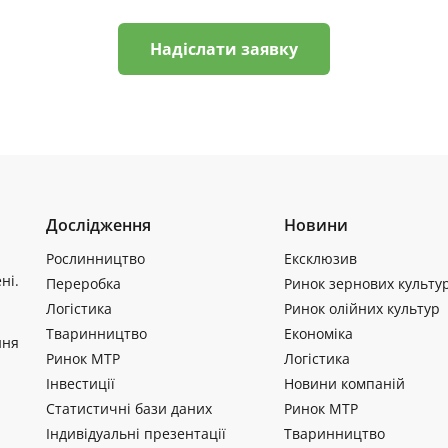
Надіслати заявку
Дослідження
Новини
Рослинництво
Ексклюзив
ні.
Переробка
Ринок зернових культу
Логістика
Ринок олійних культур
Тваринництво
Економіка
ння
Ринок МТР
Логістика
Інвестиції
Новини компаній
Статистичні бази даних
Ринок МТР
Індивідуальні презентації
Тваринництво