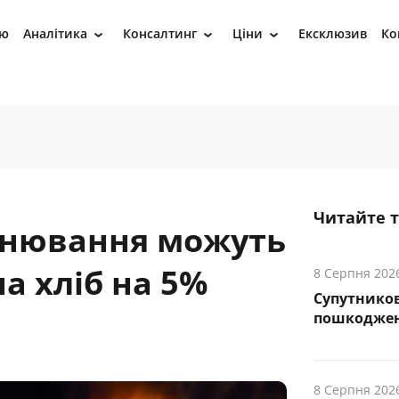
ію
Аналітика
Консалтинг
Ціни
Ексклюзив
Ко
›
›
›
Читайте 
онювання можуть
а хліб на 5%
8 Серпня 202
Супутников
пошкоджен
8 Серпня 202