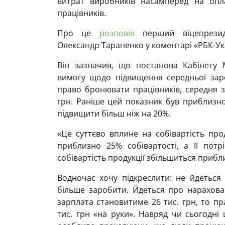
витрат виробників насамперед на опл
працівників.
Про це
розповів
перший віцепрезиден
Олександр Тараненко у коментарі «РБК-Ук
Він зазначив, що постанова Кабінету 
вимогу щодо підвищення середньої зар
право бронювати працівників, середня з
грн. Раніше цей показник був приблизно
підвищити більш ніж на 20%.
«Це суттєво вплине на собівартість про
приблизно 25% собівартості, а її пот
собівартість продукції збільшиться прибл
Водночас хочу підкреслити: не йдеться 
більше заробити. Йдеться про нарахова
зарплата становитиме 26 тис. грн, то п
тис. грн «на руки». Навряд чи сьогодн