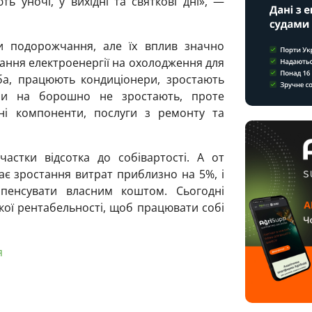
 уночі, у вихідні та святкові дні», —
и подорожчання, але їх вплив значно
ання електроенергії на охолодження для
ба, працюють кондиціонери, зростають
іни на борошно не зростають, проте
ні компоненти, послуги з ремонту та
астки відсотка до собівартості. А от
є зростання витрат приблизно на 5%, і
енсувати власним коштом. Сьогодні
кої рентабельності, щоб працювати собі
я