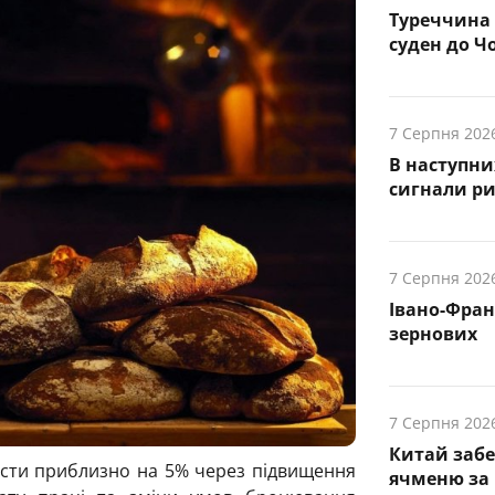
Туреччина 
суден до Чо
7 Серпня 202
В наступни
cигнали р
7 Серпня 202
Івано-Фра
зернових
7 Серпня 202
Китай заб
рости приблизно на 5% через підвищення
ячменю за 