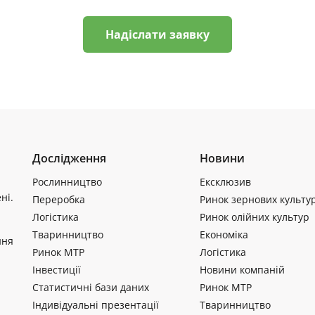
Надіслати заявку
Дослідження
Новини
Рослинництво
Ексклюзив
ні.
Переробка
Ринок зернових культу
Логістика
Ринок олійних культур
Тваринництво
Економіка
ння
Ринок МТР
Логістика
Інвестиції
Новини компаній
Статистичні бази даних
Ринок МТР
Індивідуальні презентації
Тваринництво