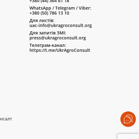
+380 (44) 364 61 18
WhatsApp / Telegram / Viber:
+380 (50) 786 13 10
Для листів:
uac-info@ukragroconsult.org
Для запитів ЗМІ:
press@ukragroconsult.org
Телеграм-канал:
https://t.me/UkrAgroConsult
нсалт