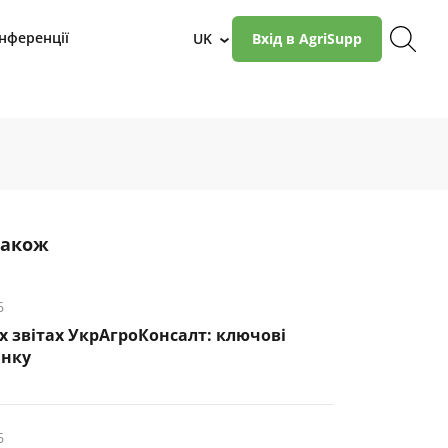
нференції
UK
Вхід в AgriSupp
›
також
6
х звітах УкрАгроКонсалт: ключові
инку
6