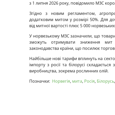
з 1 липня 2026 року, повідомило МЗС коро
Згідно з новим регламентом, агропро
додатковим митом у розмірі 50%. Для д
від митної вартості плюс 5 000 норвезьких
У норвезькому МЗС зазначили, що товари,
зможуть отримувати зниження мит 
законодавства країни, що посилює торго
Найбільше нові тарифи вплинуть на секто
імпорту з росії та білорусі складається 
виробництва, зокрема рослинних олій.
Позначки:
Норвегія
,
мита
,
Росія
,
Білорусь