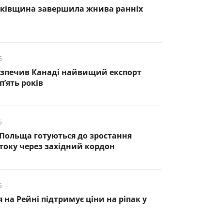
нківщина завершила жнива ранніх
6
езпечив Канаді найвищий експорт
п’ять років
6
 Польща готуються до зростання
оку через західний кордон
6
 на Рейні підтримує ціни на ріпак у