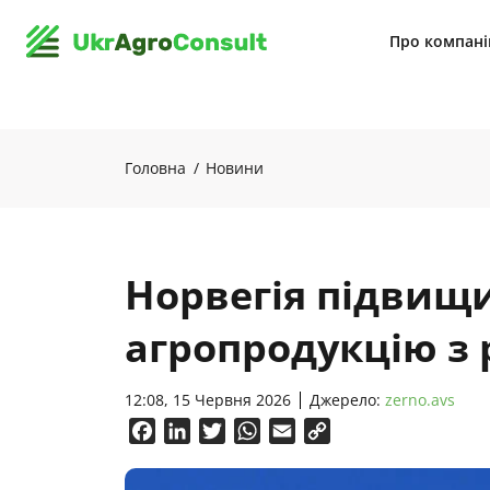
Про компан
Головна
Новини
Норвегія підвищ
агропродукцію з р
12:08, 15 Червня 2026
Джерело:
zerno.avs
Facebook
LinkedIn
Twitter
WhatsApp
Email
Copy
Link