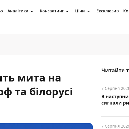
ію
Аналітика
Консалтинг
Ціни
Ексклюзив
Ко
›
›
›
Читайте 
ить мита на
ф та білорусі
7 Серпня 202
В наступни
cигнали р
7 Серпня 202