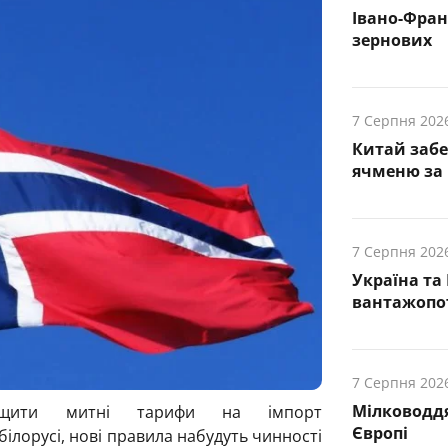
Івано-Фра
зернових
7 Серпня 202
Китай заб
ячменю за 
7 Серпня 202
Україна та
вантажопот
7 Серпня 202
Мілководдя
щити митні тарифи на імпорт
Європі
білорусі
, нові правила набудуть чинності