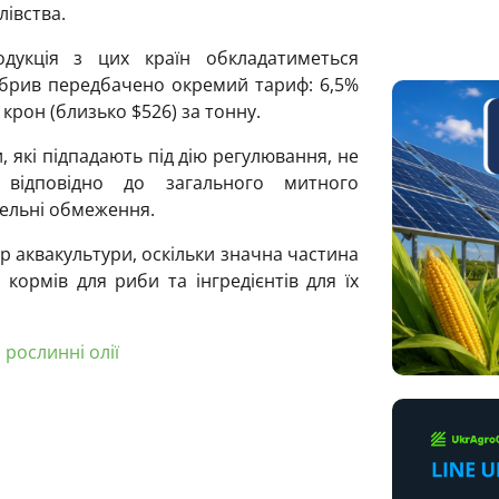
лівства.
дукція з цих країн обкладатиметься
обрив передбачено окремий тариф: 6,5%
 крон (близько $526) за тонну.
 які підпадають під дію регулювання, не
відповідно до загального митного
вельні обмеження.
р аквакультури, оскільки значна частина
з кормів для риби та інгредієнтів для їх
,
рослинні олії