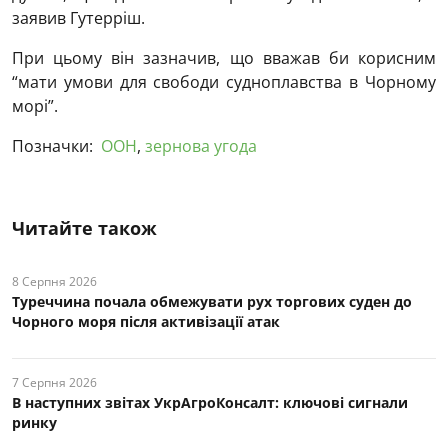
заявив Гутерріш.
При цьому він зазначив, що вважав би корисним
“мати умови для свободи судноплавства в Чорному
морі”.
Позначки:
ООН
,
зернова угода
Читайте також
8 Серпня 2026
Туреччина почала обмежувати рух торгових суден до
Чорного моря після активізації атак
7 Серпня 2026
В наступних звітах УкрАгроКонсалт: ключові cигнали
ринку