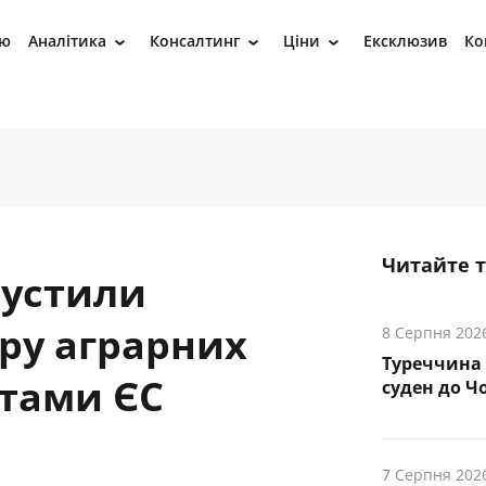
ію
Аналітика
Консалтинг
Ціни
Ексклюзив
Ко
›
›
›
Читайте 
пустили
ору аграрних
8 Серпня 202
Туреччина 
ртами ЄС
суден до Чо
7 Серпня 202