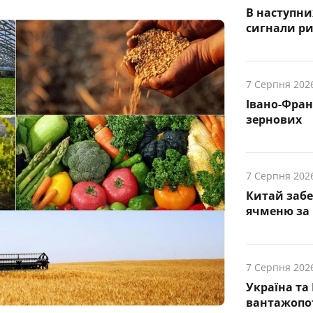
В наступни
cигнали р
7 Серпня 202
Івано-Фра
зернових
7 Серпня 202
Китай заб
ячменю за 
7 Серпня 202
Україна та
вантажопот