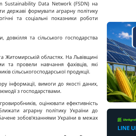
Sustainability Data Network (FSDN) на
ти державі формувати аграрну політику
огічні та соціальні показники роботи
, довкілля та сільського господарства
та Житомирській областях. На Львівщині
ми та провели навчання фахівців, які
ків сільськогосподарської продукції.
у інформації, вимоги до якості даних,
аємодії з господарствами.
гровиробників, оцінювати ефективність
ближати аграрну політику України до
бачене зобов’язаннями України в межах