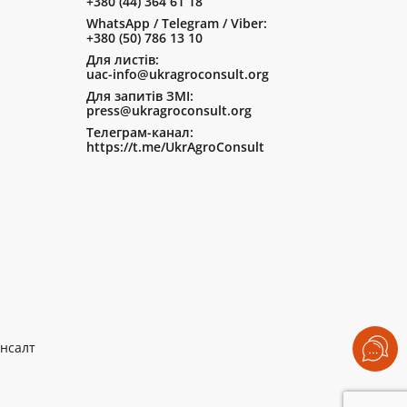
+380 (44) 364 61 18
WhatsApp / Telegram / Viber:
+380 (50) 786 13 10
Для листів:
uac-info@ukragroconsult.org
Для запитів ЗМІ:
press@ukragroconsult.org
Телеграм-канал:
https://t.me/UkrAgroConsult
нсалт