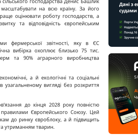
та сільського господарства Денис Башлик
 масштабувати на всю країну. За його
раще оцінювати роботу господарств, а
итку та відповідність європейським
ми фермерської звітності, яку в ЄС
ічна вибірка охоплює близько 75 тис.
ферм та 90% аграрного виробництва
кономічні, а й екологічні та соціальні
 в узагальненому вигляді без розкриття
в’язання до кінця 2028 року повністю
 правилами Європейського Союзу. Цей
кам до ринку євроблоку, а й підвищить
та утриманням тварин.