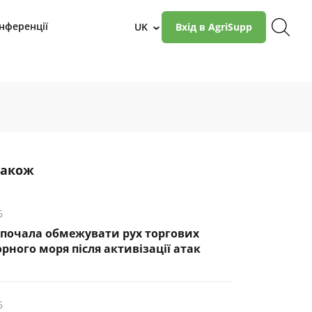
нференції
UK
Вхід в AgriSupp
›
також
6
почала обмежувати рух торгових
рного моря після активізації атак
6