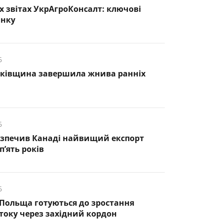
х звітах УкрАгроКонсалт: ключові
инку
6
нківщина завершила жнива ранніх
6
езпечив Канаді найвищий експорт
п’ять років
6
 Польща готуються до зростання
оку через західний кордон