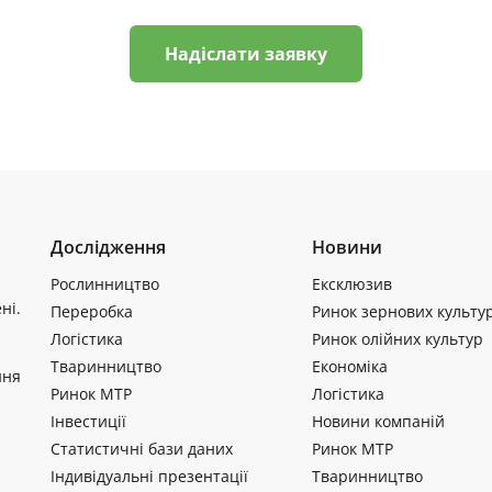
Надіслати заявку
Дослідження
Новини
Рослинництво
Ексклюзив
ні.
Переробка
Ринок зернових культу
Логістика
Ринок олійних культур
Тваринництво
Економіка
ння
Ринок МТР
Логістика
Інвестиції
Новини компаній
Статистичні бази даних
Ринок МТР
Індивідуальні презентації
Тваринництво