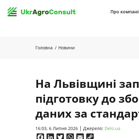
Про компан
Головна
Новини
На Львівщині за
підготовку до зб
даних за станда
16:03, 6 Липня 2026
Джерело:
Delo.ua
Facebook
LinkedIn
Twitter
WhatsApp
Email
Copy