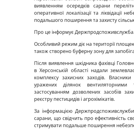
виявленням осередків сарани перелітн
оперативної локалізації та ліквідації н
подальшого поширення та захисту сільськ
Про це інформує Держпродспоживслужба
Особливий режим діє на території площею
також створено буферну зону для запобі
Після виявлення шкідника фахівці Голо
в Херсонській області надали землевл
комплексу захисних заходів. Власник
уражених ділянок вентиляторними 
застосуванням дозволених засобів зах
реєстру пестицидів і агрохімікатів.
За інформацією Держпродспоживслужби,
сарани, що свідчить про ефективність св
стримувати подальше поширення небезпе