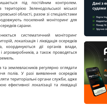
лишається під постійним контролем.
з територією Зеленодольської міської
овської області, разом зі спеціалістами
одовжують посилений моніторинг для
середків сарани.
юється систематичний моніторинг
торій, локалізація і ліквідація осередків
а, координуються дії органів влади,
і агровиробників, а також проводяться
 земель.
 та землевласників регулярно оглядати
ччя полів. У разі виявлення осередків
ляти територіальні органи служби, адже
 ефективної локалізації та ліквідації