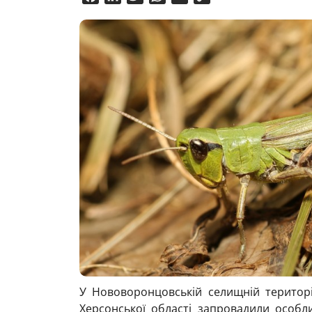
Link
У Нововоронцовській селищній територі
Херсонської області запровадили особл