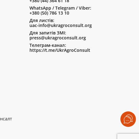
+380 (44) 364 61 18
WhatsApp / Telegram / Viber:
+380 (50) 786 13 10
Для листів:
uac-info@ukragroconsult.org
Для запитів ЗМІ:
press@ukragroconsult.org
Телеграм-канал:
https://t.me/UkrAgroConsult
нсалт