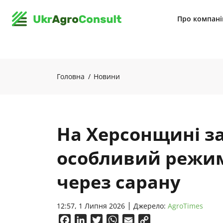
Про компан
Головна
Новини
На Херсонщині з
особливий режим
через сарану
12:57, 1 Липня 2026
Джерело:
AgroTimes
Facebook
LinkedIn
Twitter
WhatsApp
Email
Copy