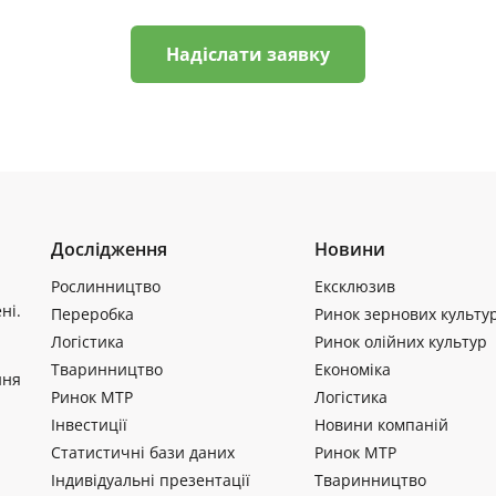
Надіслати заявку
Дослідження
Новини
Рослинництво
Ексклюзив
ні.
Переробка
Ринок зернових культу
Логістика
Ринок олійних культур
Тваринництво
Економіка
ння
Ринок МТР
Логістика
Інвестиції
Новини компаній
Статистичні бази даних
Ринок МТР
Індивідуальні презентації
Тваринництво