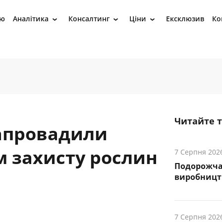
ію
Аналітика
Консалтинг
Ціни
Ексклюзив
Ко
›
›
›
Читайте 
апровадили
 захисту рослин
7 Серпня 202
Подорожча
виробництва
7 Серпня 202