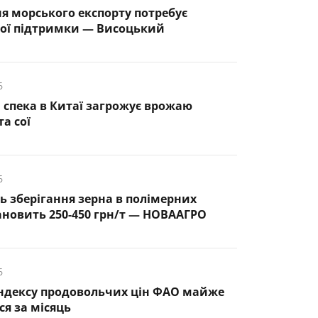
я морського експорту потребує
ої підтримки — Висоцький
6
спека в Китаї загрожує врожаю
а сої
6
ть зберігання зерна в полімерних
ановить 250-450 грн/т — НОВААГРО
6
ндексу продовольчих цін ФАО майже
ся за місяць