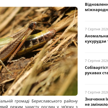
Відновленн
міжнародн
7 Серпня 202
Аномальна 
кукурудзи т
7 Серпня 202
Собівартіс
рукавах ст
7 Серпня 202
Значення І
альній громаді Бериславського району
не змінило
ивий режим захисту рослин у зв’язку з