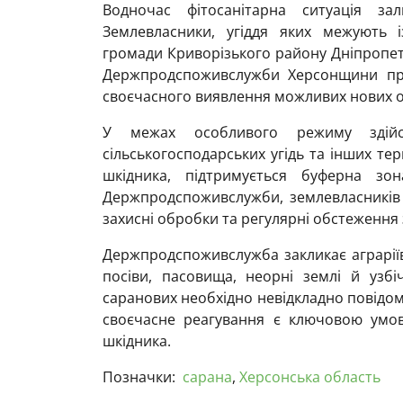
Водночас фітосанітарна ситуація за
Землевласники, угіддя яких межують і
громади Криворізького району Дніпропетр
Держпродспоживслужби Херсонщини пр
своєчасного виявлення можливих нових о
У межах особливого режиму здійсн
сільськогосподарських угідь та інших тери
шкідника, підтримується буферна зон
Держпродспоживслужби, землевласників 
захисні обробки та регулярні обстеження
Держпродспоживслужба закликає аграріїв
посіви, пасовища, неорні землі й узбі
саранових необхідно невідкладно повідом
своєчасне реагування є ключовою умовою
шкідника.
Позначки:
сарана
,
Херсонська область