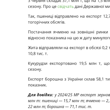
3 червня складає 37,1 млн т, що на 1,5 м
сезону. Про це
свідчать
дані Державної ми
Так, пшениці відправлено на експорт 12,
тогорічних обсягів.
Постачання ячменю на зовнішні ринки 
відносно показника на цю ж дату минулог
Жита відправляли на експорт в обсязі 0,2 
10,8 тис. т.
Кукурудзи експортовано 19,5 млн т, щ
сезону.
Експорт борошна з України склав 58,1 т
показник.
Для довідки:
у 2024/25 МР експорт зернов
млн т: пшениці — 15,7 млн т; ячменю — 2,
22 млн т; борошна — 71,1 тис. т.