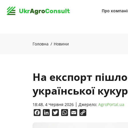
Про компан
Головна
Новини
На експорт пішло 
української куку
18:48, 4 Червня 2026
Джерело:
AgroPortal.ua
Facebook
LinkedIn
Twitter
WhatsApp
Email
Copy
Link