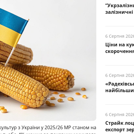
“Укрзалізн
залізничні 
6 Серпня 202
Ціни на ку
скорочення
6 Серпня 202
«Радехівсь
найбільших
6 Серпня 202
Страйк лоц
ультур з України у 2025/26 МР станом на
експорт зе