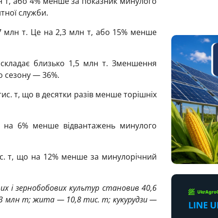
лн т, або 4% менше за показник минулого
тної служби.
7 млн т. Це на 2,3 млн т, або 15% менше
складає близько 1,5 млн т. Зменшення
о сезону — 36%.
тис. т, що в десятки разів менше торішніх
о на 6% менше відвантажень минулого
ис. т, що на 12% менше за минулорічний
их і зернобобових культур становив 40,6
3 млн т; жита — 10,8 тис. т; кукурудзи —