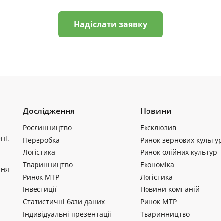
Надіслати заявку
Дослідження
Новини
Рослинництво
Ексклюзив
ні.
Переробка
Ринок зернових культу
Логістика
Ринок олійних культур
Тваринництво
Економіка
ння
Ринок МТР
Логістика
Інвестиції
Новини компаній
Статистичні бази даних
Ринок МТР
Індивідуальні презентації
Тваринництво