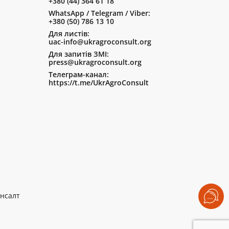
+380 (44) 364 61 18
WhatsApp / Telegram / Viber:
+380 (50) 786 13 10
Для листів:
uac-info@ukragroconsult.org
Для запитів ЗМІ:
press@ukragroconsult.org
Телеграм-канал:
https://t.me/UkrAgroConsult
нсалт