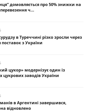
иця” домовляється про 50% знижки на
перевезення ч...
6
курудзу в Туреччині різко зросли через
 поставок з України
6
кий цукор» модернізує один із
 цукрових заводів України
6
манів в Аргентині завершився,
рна відновлено