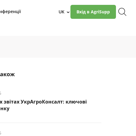
нференції
UK
Вхід в AgriSupp
›
також
6
х звітах УкрАгроКонсалт: ключові
инку
6