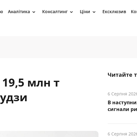
ію
Аналітика
Консалтинг
Ціни
Ексклюзив
Ко
›
›
›
Читайте 
19,5 млн т
рудзи
6 Серпня 202
В наступни
cигнали р
6 Серпня 202