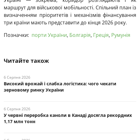
Україні — зокрема, коридор розглядають і як
маршрут для військової мобільності. Спільний план із
визначенням пріоритетів і механізмів фінансування
три країни мають представити до кінця 2026 року.
Позначки:
порти України
,
Болгарія
,
Греція
,
Румунія
Читайте також
6 Серпня 2026
Високий врожай і слабка логістика: чого чекати
зерновому ринку України
6 Серпня 2026
У червні переробка каноли в Канаді досягла рекордних
1,17 млн тонн