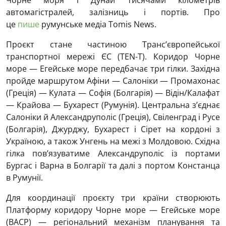
Чорне моря і Дунай тисячами кілометрів
автомагістралей, залізниць і портів. Про
це
пише
румунське медіа Tomis News.
Проєкт стане частиною Транс’європейської
транспортної мережі ЄС (TEN-T). Коридор Чорне
море — Егейське море передбачає три гілки. Західна
пройде маршрутом Афіни — Салоніки — Промахонас
(Греція) — Кулата — Софія (Болгарія) — Відін/Калафат
— Крайова — Бухарест (Румунія). Центральна з’єднає
Салоніки й Александруполіс (Греція), Свіленград і Русе
(Болгарія), Джурджу, Бухарест і Сірет на кордоні з
Україною, а також Унгень на межі з Молдовою. Східна
гілка пов’язуватиме Александруполіс із портами
Бургас і Варна в Болгарії та далі з портом Констанца
в Румунії.
Для координації проєкту три країни створюють
Платформу коридору Чорне море — Егейське море
(BACP) — регіональний механізм планування та