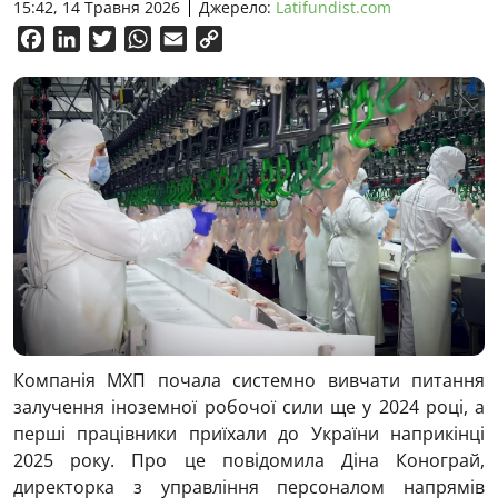
15:42, 14 Травня 2026
Джерело:
Latifundist.com
Facebook
LinkedIn
Twitter
WhatsApp
Email
Copy
Link
Компанія МХП почала системно вивчати питання
залучення іноземної робочої сили ще у 2024 році, а
перші працівники приїхали до України наприкінці
2025 року. Про це повідомила
Діна Конограй
,
директорка з управління персоналом напрямів