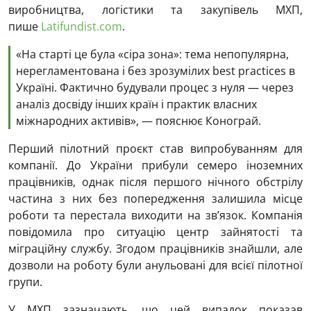
виробництва, логістики та закупівель МХП,
пише
Latifundist.com
.
«На старті це була «сіра зона»: тема непопулярна,
нерегламентована і без зрозумілих best practices в
Україні. Фактично будували процес з нуля — через
аналіз досвіду інших країн і практик власних
міжнародних активів», — пояснює Конограй.
Перший пілотний проєкт став випробуванням для
компанії. До України прибули семеро іноземних
працівників, однак після першого нічного обстрілу
частина з них без попередження залишила місце
роботи та перестала виходити на зв’язок. Компанія
повідомила про ситуацію центр зайнятості та
міграційну службу. Згодом працівників знайшли, але
дозволи на роботу були анульовані для всієї пілотної
групи.
У МХП зазначають, що цей випадок показав