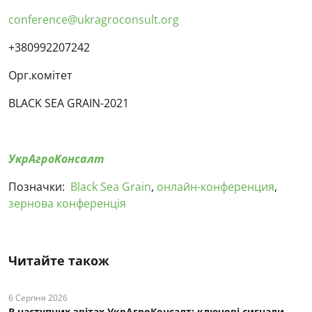
conference@ukragroconsult.org
+
380992207242
Орг.комітет
BLACK SEA GRAIN-2021
УкрАгроКонсалт
Позначки:
Black Sea Grain
,
онлайн-конференция
,
зернова конференція
Читайте також
6 Серпня 2026
В наступних звітах УкрАгроКонсалт: ключові cигнали