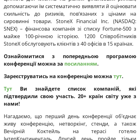
допомагаючи їм систематично виявляти й оцінювати
схильність до ризиків, пов’язаних з цінами на
сировинні товари. StoneX Financial Inc. (NASDAQ:
SNEX) – фінансова компанія зі списку Fortune-500 з
майже 100-річною історією. 1200 Співробітників
StoneX обслуговують клієнтів з 40 офісів в 15 країнах.
Ознайомитися з попередньою програмою
конференції можна за
посиланням
.
Зареєструватись на конференцію можна
тут
.
Тут
Ви знайдете список компаній, які
підтвердили свою участь. 20+ країн світу уже з
нами!
Нагадаємо, що перший день конференції об’єднає
живу конференцію, нетворкінг, стенди, а також
Вечірній Коктейль на терасі готелю
ІнтерКонтиненталь. Другий день пройде тільки