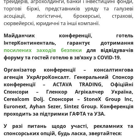
трейдерів, агрохолдинги, банки і інвестиційні фонди,
торгові біржі, представників уряду та галузеві
асоціації, логістичні, брокерські, страхові,
сюрвейерскі, юридичні та інші компанії.
Майданчик конференції, готель
ІнтерКонтиненталь, гарантує дотримання
посилених заходів безпеки
для відвідувачів
форуму та гостей готелю в зв’язку з COVID-19.
Організатор конференції – консалтингова
агенція УкрАгроКонсалт. Генеральний Спонсор
конференції – ACTAVA TRADING, Офіційні
Спонсори – Гленкор Агрікалчер Україна,
Cerealcom Dolj. Спонсори –
StoneX Group Inc,
Euronext, Ayhan Sezer, Sintez Group
. Конференція
проходить за підтримки ГАФТА та УЗА.
У разі питань щодо участі, рекламних та
спонсорських опцій, будь ласка, звертайтеся: