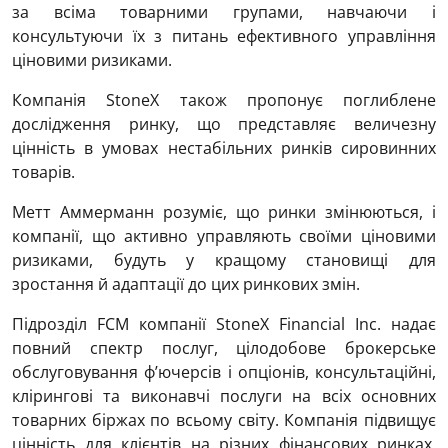
за всіма товарними групами, навчаючи і
консультуючи їх з питань ефективного управління
ціновими ризиками.
Компанія StoneX також пропонує поглиблене
дослідження ринку, що представляє величезну
цінність в умовах нестабільних ринків сировинних
товарів.
Метт Аммерманн розуміє, що ринки змінюються, і
компанії, що активно управляють своїми ціновими
ризиками, будуть у кращому становищі для
зростання й адаптації до цих ринкових змін.
Підрозділ FCM компанії StoneX Financial Inc. надає
повний спектр послуг, цілодобове брокерське
обслуговування ф’ючерсів і опціонів, консультаційні,
клірингові та виконавчі послуги на всіх основних
товарних біржах по всьому світу. Компанія підвищує
цінність для клієнтів на різних фінансових ринках,