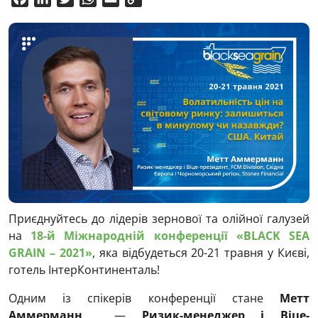
Link
Приєднуйтесь до лідерів зернової та олійної галузей
на
18-й Міжнародній конференції «BLACK SEA
GRAIN – 2021»
, яка відбудеться 20-21 травня у Києві,
готель ІнтерКонтиненталь!
Одним із спікерів конференції стане
Метт
Аммерманн
—
Ризик-менеджер і Віце-