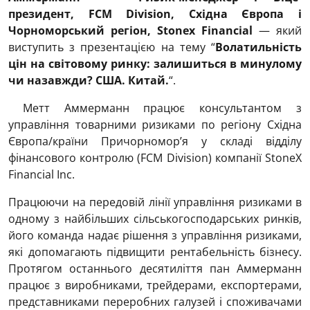
президент, FCM Division, Східна Європа і
Чорноморський регіон, Stonex Financial
— який
виступить з презентацією на тему “
Волатильність
цін на світовому ринку: залишиться в минулому
чи назавжди? США. Китай.
“.
Метт Аммерманн працює консультантом з
управління товарними ризиками по регіону Східна
Європа/країни Причорномор’я у складі відділу
фінансового контролю (FCM Division) компанії StoneX
Financial Inc.
Працюючи на передовій лінії управління ризиками в
одному з найбільших сільськогосподарських ринків,
його команда надає рішення з управління ризиками,
які допомагають підвищити рентабельність бізнесу.
Протягом останнього десятиліття пан Аммерманн
працює з виробниками, трейдерами, експортерами,
представниками переробних галузей і споживачами