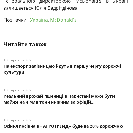
Генеральною директоркою McDonald’s в Україні
залишається Юлія Бадрітдінова.
Позначки:
Україна
,
McDonald's
Читайте також
10 Серпня 2026
На експорт залізницею йдуть в першу чергу дорожчі
культури
10 Серпня 2026
Реальний врожай пшениці в Пакистані може бути
майже на 4 млн тонн нижчим за офіцій...
10 Серпня 2026
Осіння посівна в «АГРОТРЕЙД» буде на 20% дорожчою