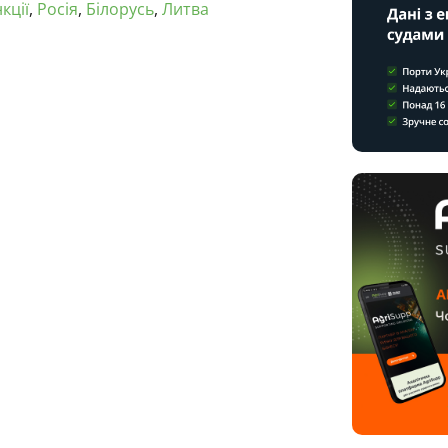
кції
,
Росія
,
Білорусь
,
Литва