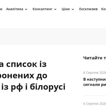
ію
Аналітика
Консалтинг
Ціни
Ексклюзив
Ко
›
›
›
Читайте 
 список із
ронених до
6 Серпня 202
В наступни
з рф і білорусі
cигнали р
6 Серпня 202