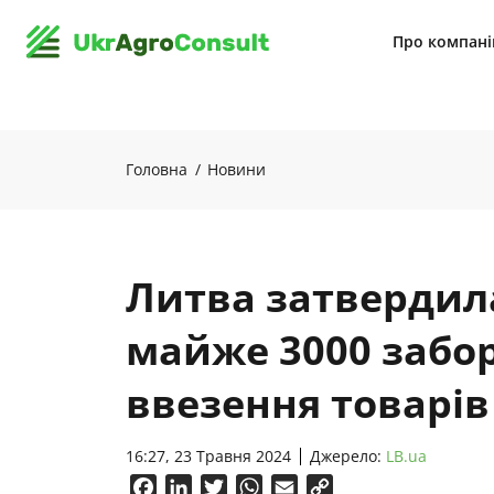
Про компан
Головна
Новини
Литва затвердила
майже 3000 забо
ввезення товарів і
16:27, 23 Травня 2024
Джерело:
LB.ua
Facebook
LinkedIn
Twitter
WhatsApp
Email
Copy