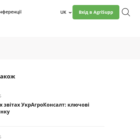
нференції
UK
Вхід в AgriSupp
›
також
6
х звітах УкрАгроКонсалт: ключові
инку
6