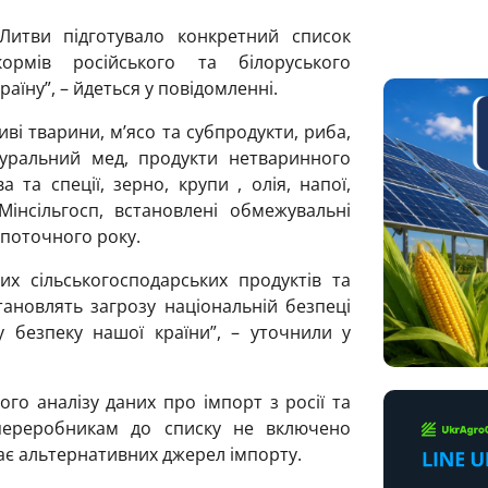
 Литви підготувало конкретний список
кормів російського та білоруського
аїну”, – йдеться у повідомленні.
иві тварини, м’ясо та субпродукти, риба,
туральний мед, продукти нетваринного
 та спеції, зерно, крупи , олія, напої,
інсільгосп, встановлені обмежувальні
 поточного року.
х сільськогосподарських продуктів та
тановлять загрозу національній безпеці
у безпеку нашої країни”, – уточнили у
го аналізу даних про імпорт з росії та
 переробникам до списку не включено
має альтернативних джерел імпорту.