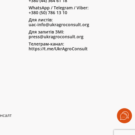
+380 (44) 364 61 18
WhatsApp / Telegram / Viber:
+380 (50) 786 13 10
Для листів:
uac-info@ukragroconsult.org
Для запитів ЗМІ:
press@ukragroconsult.org
Телеграм-канал:
https://t.me/UkrAgroConsult
нсалт