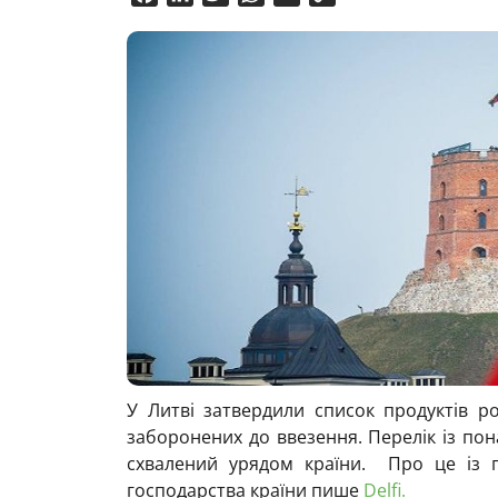
Link
У Литві затвердили список продуктів ро
заборонених до ввезення. Перелік із пона
схвалений урядом країни. Про це із п
господарства країни пише
Delfi.