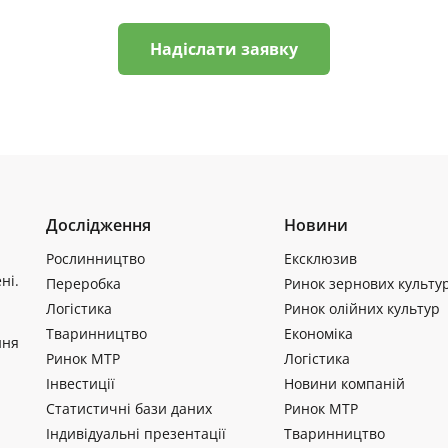
Надіслати заявку
Дослідження
Новини
Рослинництво
Ексклюзив
ні.
Переробка
Ринок зернових культу
Логістика
Ринок олійних культур
Тваринництво
Економіка
ння
Ринок МТР
Логістика
Інвестиції
Новини компаній
Статистичні бази даних
Ринок МТР
Індивідуальні презентації
Тваринництво