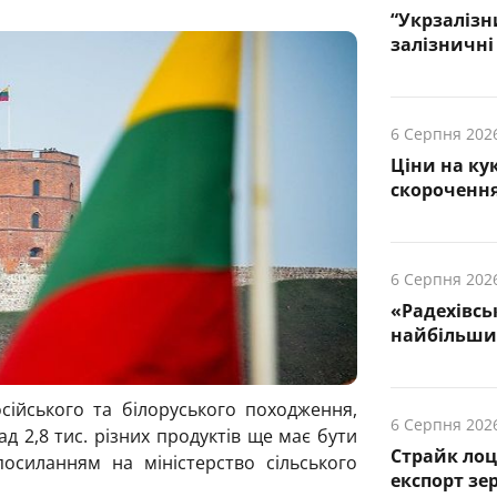
“Укрзалізн
залізничні 
6 Серпня 202
Ціни на ку
скорочення
6 Серпня 202
«Радехівсь
найбільших
сійського та білоруського походження,
6 Серпня 202
д 2,8 тис. різних продуктів ще має бути
Страйк лоц
осиланням на міністерство сільського
експорт зе