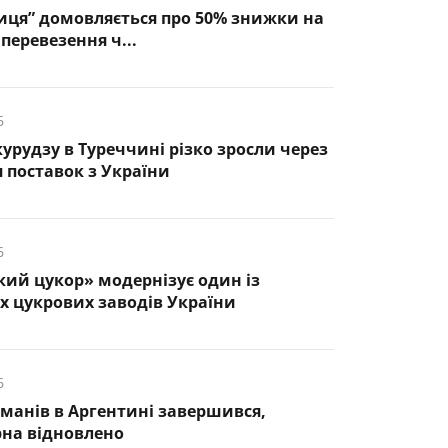
иця” домовляється про 50% знижки на
перевезення ч...
6
курудзу в Туреччині різко зросли через
 поставок з України
6
кий цукор» модернізує один із
 цукрових заводів України
6
манів в Аргентині завершився,
рна відновлено