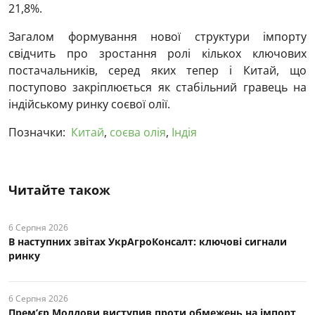
21,8%.
Загалом формування нової структури імпорту
свідчить про зростання ролі кількох ключових
постачальників, серед яких тепер і Китай, що
поступово закріплюється як стабільний гравець на
індійському ринку соєвої олії.
Позначки:
Китай
,
соєва олія
,
Індія
Читайте також
6 Серпня 2026
В наступних звітах УкрАгроКонсалт: ключові cигнали
ринку
6 Серпня 2026
Прем’єр Молдови виступив проти обмежень на імпорт