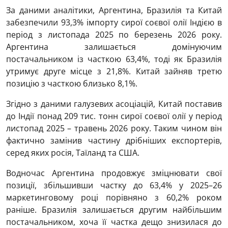
За даними аналітики, Аргентина, Бразилія та Китай
забезпечили 93,3% імпорту сирої соєвої олії Індією в
період з листопада 2025 по березень 2026 року.
Аргентина залишається домінуючим
постачальником із часткою 63,4%, тоді як Бразилія
утримує друге місце з 21,8%. Китай зайняв третю
позицію з часткою близько 8,1%.
Згідно з даними галузевих асоціацій, Китай поставив
до Індії понад 209 тис. тонн сирої соєвої олії у період
листопад 2025 – травень 2026 року. Таким чином він
фактично замінив частину дрібніших експортерів,
серед яких росія, Таїланд та США.
Водночас Аргентина продовжує зміцнювати свої
позиції, збільшивши частку до 63,4% у 2025–26
маркетинговому році порівняно з 60,2% роком
раніше. Бразилія залишається другим найбільшим
постачальником, хоча її частка дещо знизилася до