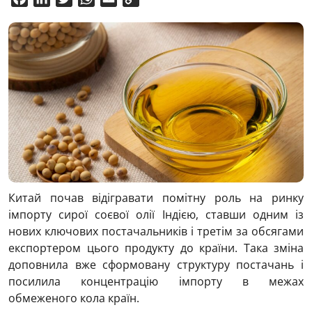
Link
Китай почав відігравати помітну роль на ринку
імпорту сирої соєвої олії Індією, ставши одним із
нових ключових постачальників і третім за обсягами
експортером цього продукту до країни. Така зміна
доповнила вже сформовану структуру постачань і
посилила концентрацію імпорту в межах
обмеженого кола країн.