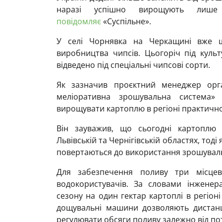
наразі успішно вирощують лиш
повідомляє
«Суспільне».
У селі Чорнявка на Черкащині вже 
виробництва чипсів. Цьогоріч під куль
відведено під спеціальні чипсові сорти.
Як зазначив проєктний менеджер орган
меліоративна зрошувальна система»
вирощувати картоплю в регіоні практично
Він зауважив, що сьогодні картоплю
Львівській та Чернігівській областях, тоді 
повертаються до використання зрошувал
Для забезпечення поливу три місцеві
водокористувачів. За словами інженера
сезону на один гектар картоплі в регіон
дощувальні машини дозволяють дистан
регулювати обсяги поливу залежно від по