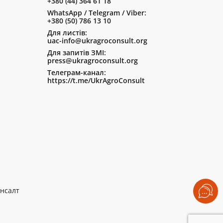
+380 (44) 364 61 18
WhatsApp / Telegram / Viber:
+380 (50) 786 13 10
Для листів:
uac-info@ukragroconsult.org
Для запитів ЗМІ:
press@ukragroconsult.org
Телеграм-канал:
https://t.me/UkrAgroConsult
нсалт