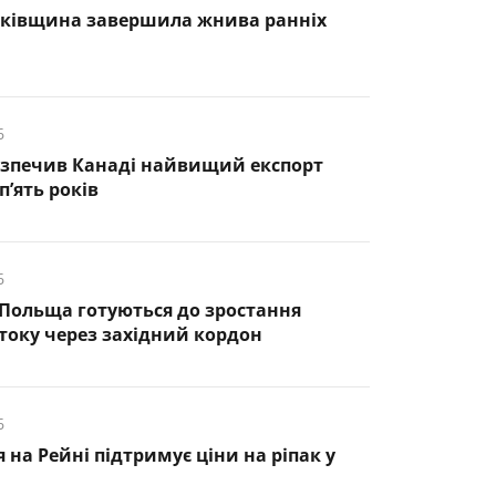
нківщина завершила жнива ранніх
6
езпечив Канаді найвищий експорт
п’ять років
6
 Польща готуються до зростання
оку через західний кордон
6
 на Рейні підтримує ціни на ріпак у