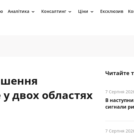
ію
Аналітика
Консалтинг
Ціни
Ексклюзив
Ко
›
›
›
Читайте 
ошення
у двох областях
7 Серпня 202
В наступни
cигнали р
7 Серпня 202