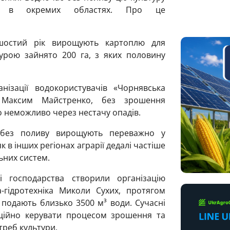
е в окремих областях. Про це
шостий рік вирощують картоплю для
турою зайнято 200 га, з яких половину
ізації водокористувачів «Чорнявська
 Максим Майстренко, без зрошення
 неможливо через нестачу опадів.
 без поливу вирощують переважно у
як в інших регіонах аграрії дедалі частіше
ьних систем.
 господарства створили організацію
-гідротехніка Миколи Сухих, протягом
і подають близько 3500 м³ води. Сучасні
ційно керувати процесом зрошення та
треб культури.