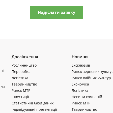
Надіслати заявку
Дослідження
Новини
Рослинництво
Ексклюзив
ні.
Переробка
Ринок зернових культу
Логістика
Ринок олійних культур
Тваринництво
Економіка
ння
Ринок МТР
Логістика
Інвестиції
Новини компаній
Статистичні бази даних
Ринок МТР
Індивідуальні презентації
Тваринництво