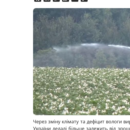
Link
Через зміну клімату та дефіцит вологи ви
України дедалі більше залежить від зро