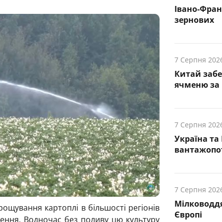
Івано-Фра
зернових
7 Серпня 202
Китай заб
ячменю за 
7 Серпня 202
Україна та
вантажопот
7 Серпня 202
Мілководдя
рощування картоплі в більшості регіонів
Європі
шення. Водночас без поливу цю культуру