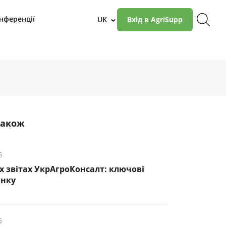
нференції
UK
Вхід в AgriSupp
›
також
6
х звітах УкрАгроКонсалт: ключові
инку
6