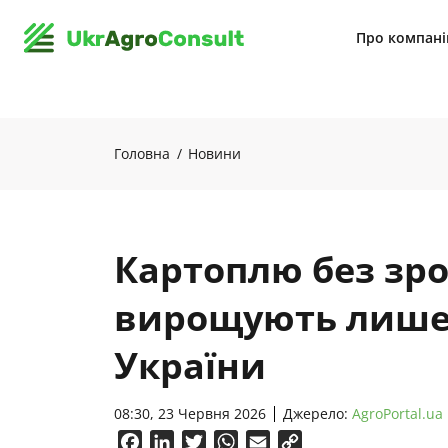
Про компан
Головна
Новини
Картоплю без зр
вирощують лише 
України
08:30, 23 Червня 2026
Джерело:
AgroPortal.ua
Facebook
LinkedIn
Twitter
WhatsApp
Email
Copy