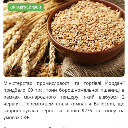
UkrAgroConsult
Міністерство промисловості та торгівлі Йорданії
придбало 60 тис. тонн борошномельної пшениці в
рамках міжнародного тендеру, який відбувся 2
червня. Переможцем стала компанія Buildcom, що
запропонувала зерно за ціною $276 за тонну на
умовах C&F.