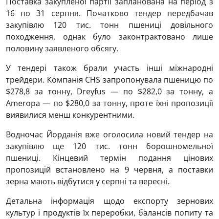
Поставка закупленої партії запланована на період з
16 по 31 серпня. Початково тендер передбачав
закупівлю 120 тис. тонн пшениці довільного
походження, однак було законтрактовано лише
половину заявленого обсягу.
У тендері також брали участь інші міжнародні
трейдери. Компанія CHS запропонувала пшеницю по
$278,8 за тонну, Dreyfus — по $282,0 за тонну, а
Ameropa — по $280,0 за тонну, проте їхні пропозиції
виявилися менш конкурентними.
Водночас Йорданія вже оголосила новий тендер на
закупівлю ще 120 тис. тонн борошномельної
пшениці. Кінцевий термін подання цінових
пропозицій встановлено на 9 червня, а поставки
зерна мають відбутися у серпні та вересні.
Детальна інформація щодо експорту зернових
культур і продуктів їх переробки, балансів попиту та