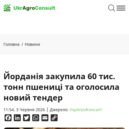
Головна
Новини
Йорданія закупила 60 тис.
тонн пшениці та оголосила
новий тендер
11:54, 3 Червня 2026
Джерело:
УкрАгроКонсалт
Facebook
LinkedIn
Twitter
WhatsApp
Email
Copy
Link