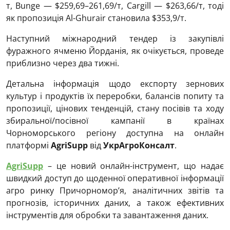
т, Bunge — $259,69–261,69/т, Cargill — $263,66/т, тоді
як пропозиція Al-Ghurair становила $353,9/т.
Наступний міжнародний тендер із закупівлі
фуражного ячменю Йорданія, як очікується, проведе
приблизно через два тижні.
Детальна інформація щодо експорту зернових
культур і продуктів їх переробки, балансів попиту та
пропозиції, цінових тенденцій, стану посівів та ходу
збиральної/посівної кампанії в країнах
Чорноморського регіону доступна на онлайн
платформі
AgriSupp
від
УкрАгроКонсалт
.
AgriSupp
– це новий онлайн-інструмент, що надає
швидкий доступ до щоденної оперативної інформації
агро ринку Причорномор’я, аналітичних звітів та
прогнозів, історичних даних, а також ефективних
інструментів для обробки та завантаження даних.