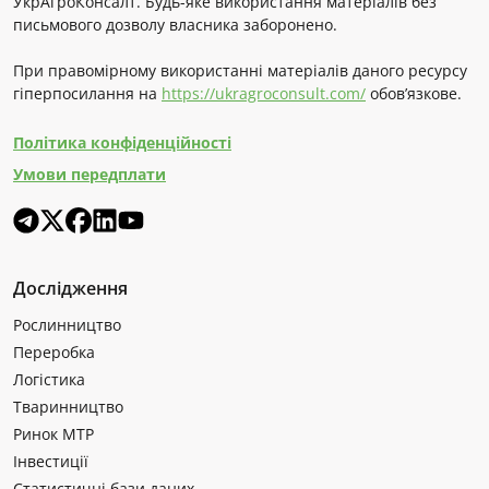
УкрАгроКонсалт. Будь-яке використання матеріалів без
письмового дозволу власника заборонено.
При правомірному використанні матеріалів даного ресурсу
гіперпосилання на
https://ukragroconsult.com/
обов’язкове.
Політика конфіденційності
Умови передплати
Дослідження
Рослинництво
Переробка
Логістика
Тваринництво
Ринок МТР
Інвестиції
Статистичні бази даних