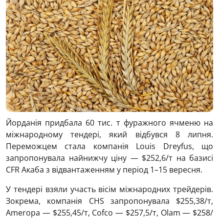
Йорданія придбала 60 тис. т фуражного ячменю на
міжнародному тендері, який відбувся 8 липня.
Переможцем стала компанія Louis Dreyfus, що
запропонувала найнижчу ціну — $252,6/т на базисі
CFR Акаба з відвантаженням у період 1–15 вересня.
У тендері взяли участь вісім міжнародних трейдерів.
Зокрема, компанія CHS запропонувала $255,38/т,
Ameropa — $255,45/т, Cofco — $257,5/т, Olam — $258/