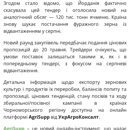
Згодом стало відомо, що Йорданія фактично
скасувала цей тендер і оголосила новий на
аналогічний обсяг — 120 тис. тонн ячменю. Країна
знову шукає постачання фуражного зерна із
відвантаженням у серпні.
Новий раунд закупівель передбачає подання цінових
пропозицій до 20 травня. Трейдери очікують, що
умови поставок залишаться такими ж, як і в
попередньому тендері, з фокусом на серпневі
відвантаження.
Детальна інформація щодо експорту зернових
культур і продуктів їх переробки, балансів попиту та
пропозиції, цінових тенденцій, стану посівів та ходу
збиральної/посівної кампанії в країнах
Чорноморського регіону доступна на онлайн
платформі
AgriSupp
від
УкрАгроКонсалт
.
AgriSupp
– це новий онлайн-інструмент, що надає