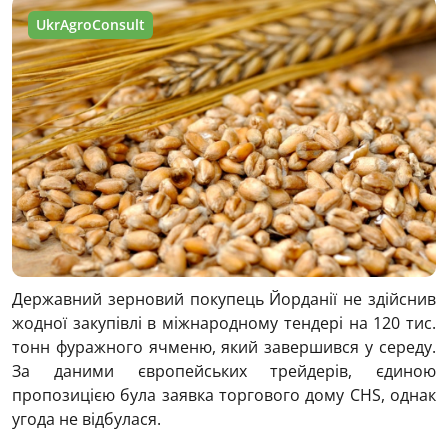
UkrAgroConsult
Державний зерновий покупець Йорданії не здійснив
жодної закупівлі в міжнародному тендері на 120 тис.
тонн фуражного ячменю, який завершився у середу.
За даними європейських трейдерів, єдиною
пропозицією була заявка торгового дому CHS, однак
угода не відбулася.