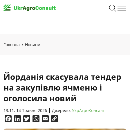
Головна
Новини
Йорданія скасувала тендер
на закупівлю ячменю і
оголосила новий
13:11, 14 Травня 2026
Джерело:
УкрАгроКонсалт
Facebook
LinkedIn
Twitter
WhatsApp
Email
Copy
Link