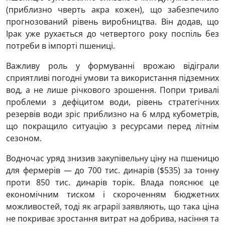
(приблизно чверть акра кожен), що забезпечило
прогнозований рівень виробництва. Він додав, що
Ірак уже рухається до четвертого року поспіль без
потреби в імпорті пшениці.
Важливу роль у формуванні врожаю відіграли
сприятливі погодні умови та використання підземних
вод, а не лише річкового зрошення. Попри тривалі
проблеми з дефіцитом води, рівень стратегічних
резервів води зріс приблизно на 6 млрд кубометрів,
що покращило ситуацію з ресурсами перед літнім
сезоном.
Водночас уряд знизив закупівельну ціну на пшеницю
для фермерів — до 700 тис. динарів ($535) за тонну
проти 850 тис. динарів торік. Влада пояснює це
економічним тиском і скороченням бюджетних
можливостей, тоді як аграрії заявляють, що така ціна
не покриває зростання витрат на добрива, насіння та