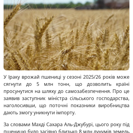
У Іраку врожай пшениці у сезоні 2025/26 років може
сягнути до 5 млн тонн, що дозволить країні
просунутися на шляху до самозабезпечення. Про це
заявив заступник міністра сільського господарства,
наголосивши, що поточні показники виробництва
дають змогу уникнути імпорту.
За словами Махді Сахара Аль-Джубурі, цього року під
пшеницю було засіяно близько 8 млн дунумів земель