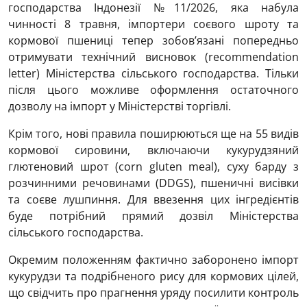
господарства Індонезії №11/2026, яка набула
чинності 8 травня, імпортери соєвого шроту та
кормової пшениці тепер зобов’язані попередньо
отримувати технічний висновок (recommendation
letter) Міністерства сільського господарства. Тільки
після цього можливе оформлення остаточного
дозволу на імпорт у Міністерстві торгівлі.
Крім того, нові правила поширюються ще на 55 видів
кормової сировини, включаючи кукурудзяний
глютеновий шрот (corn gluten meal), суху барду з
розчинними речовинами (DDGS), пшеничні висівки
та соєве лушпиння. Для ввезення цих інгредієнтів
буде потрібний прямий дозвіл Міністерства
сільського господарства.
Окремим положенням фактично заборонено імпорт
кукурудзи та подрібненого рису для кормових цілей,
що свідчить про прагнення уряду посилити контроль