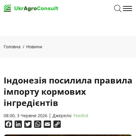
Головна
Новини
Індонезія посилила правила
імпорту кормових
інгредієнтів
08:00, 3 Червня 2026
Джерело:
Feedlot
Facebook
LinkedIn
Twitter
WhatsApp
Email
Copy
Link