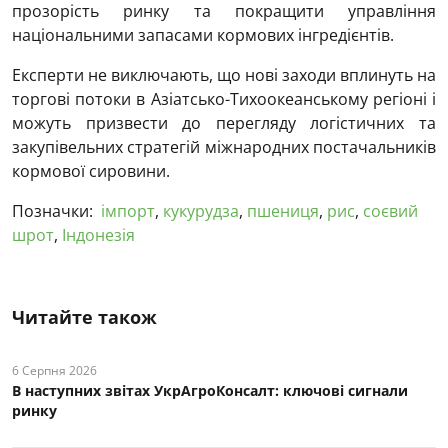
прозорість ринку та покращити управління
національними запасами кормових інгредієнтів.
Експерти не виключають, що нові заходи вплинуть на
торгові потоки в Азіатсько-Тихоокеанському регіоні і
можуть призвести до перегляду логістичних та
закупівельних стратегій міжнародних постачальників
кормової сировини.
Позначки:
імпорт
,
кукурудза
,
пшениця
,
рис
,
соєвий
шрот
,
Індонезія
Читайте також
6 Серпня 2026
В наступних звітах УкрАгроКонсалт: ключові cигнали
ринку