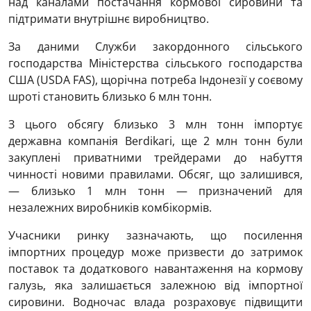
над каналами постачання кормової сировини та
підтримати внутрішнє виробництво.
За даними Служби закордонного сільського
господарства Міністерства сільського господарства
США (USDA FAS), щорічна потреба Індонезії у соєвому
шроті становить близько 6 млн тонн.
З цього обсягу близько 3 млн тонн імпортує
державна компанія Berdikari, ще 2 млн тонн були
закуплені приватними трейдерами до набуття
чинності новими правилами. Обсяг, що залишився,
— близько 1 млн тонн — призначений для
незалежних виробників комбікормів.
Учасники ринку зазначають, що посилення
імпортних процедур може призвести до затримок
поставок та додаткового навантаження на кормову
галузь, яка залишається залежною від імпортної
сировини. Водночас влада розраховує підвищити