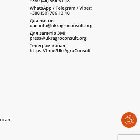
+380 (44) 364 61 18
WhatsApp / Telegram / Viber:
+380 (50) 786 13 10
Для листів:
uac-info@ukragroconsult.org
Для запитів ЗМІ:
press@ukragroconsult.org
Телеграм-канал:
https://t.me/UkrAgroConsult
нсалт