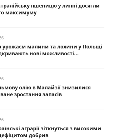
стралійську пшеницю у липні досягли
ого максимуму
26
з урожаєм малини та лохини у Польщі
ідкривають нові можливості...
26
льмову олію в Малайзії знизилися
уване зростання запасів
26
раїнські аграрії зіткнуться з високими
 дефіцитом добрив