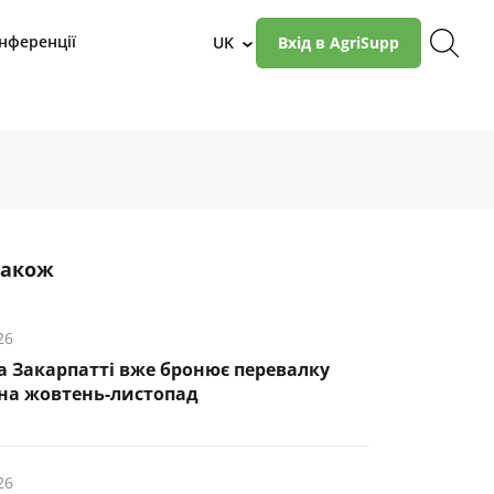
нференції
UK
Вхід в AgriSupp
›
також
26
а Закарпатті вже бронює перевалку
на жовтень-листопад
26