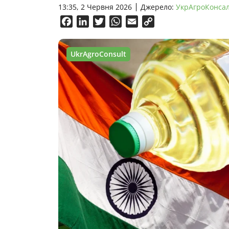
13:35, 2 Червня 2026
Джерело:
УкрАгроКонса
Facebook
LinkedIn
Twitter
WhatsApp
Email
Copy
Link
UkrAgroConsult