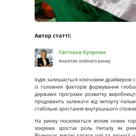
Автор статті:
Світлана Купрєєва
Аналітик олійного ринку
Індія залишається ключовим драйвером с
із головних факторів формування глоба
державні програми розвитку виробництв
продовжить залежати від імпорту пальмо
стабільне зростання внутрішнього спожи
На ринку посилюється вплив нових торг
зокрема зростає роль Непалу як реек
Водночас високі запаси олії та дискусі