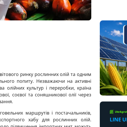
вітового ринку рослинних олій та одним
льного попиту. Незважаючи на активні
а олійних культур і переробки, країна
вої, соєвої та соняшникової олії через
вання.
овельних маршрутів і постачальників,
спортного хабу для рослинних олій.
ї щодо підвищення імпортних мит можуть