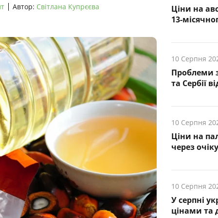
лт
Автор:
Світлана Купрєєва
Ціни на ав
13-місячн
10 Серпня 20
Проблеми 
та Сербії в
10 Серпня 20
Ціни на па
через очік
10 Серпня 20
У серпні ук
цінами та