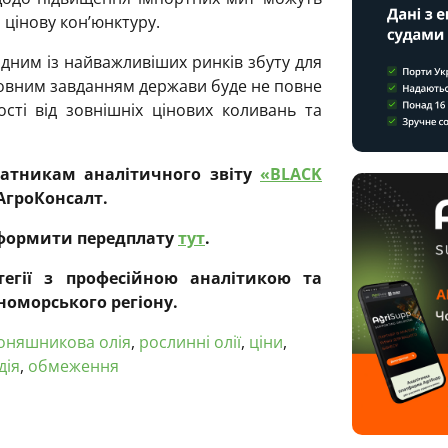
 цінову кон’юнктуру.
дним із найважливіших ринків збуту для
новним завданням держави буде не повне
сті від зовнішніх цінових коливань та
платникам аналітичного звіту
«BLACK
АгроКонсалт.
оформити передплату
тут
.
атегії з професійною аналітикою та
номорського регіону.
оняшникова олія
,
рослинні олії
,
ціни
,
дія
,
обмеження