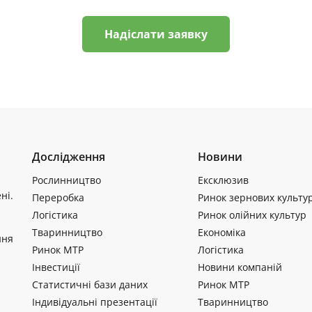
Надіслати заявку
Дослідження
Новини
Рослинництво
Ексклюзив
ні.
Переробка
Ринок зернових культу
Логістика
Ринок олійних культур
Тваринництво
Економіка
ння
Ринок МТР
Логістика
Інвестиції
Новини компаній
Статистичні бази даних
Ринок МТР
Індивідуальні презентації
Тваринництво