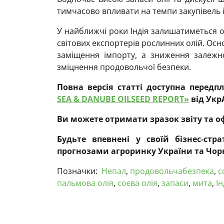
тимчасово впливати на темпи закупівель і
У найближчі роки Індія залишатиметься о
світових експортерів рослинних олій. Ос
заміщення імпорту, а зниження залежно
зміцнення продовольчої безпеки.
Повна версія статті доступна перед
SEA & DANUBE OILSEED REPORT»
від Укр
Ви можете отримати зразок звіту та 
Будьте впевнені у своїй бізнес-стр
прогнозами агроринку України та Чор
Позначки:
Непал
,
продовольчабезпека
,
с
пальмова олія
,
соєва олія
,
запаси
,
мита
,
Ін