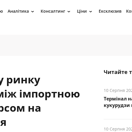
ію
Аналітика
Консалтинг
Ціни
Ексклюзив
Ко
›
›
›
Читайте 
у ринку
 між імпортною
10 Серпня 20
Термінал н
рсом на
кукурудзи 
я
10 Серпня 20