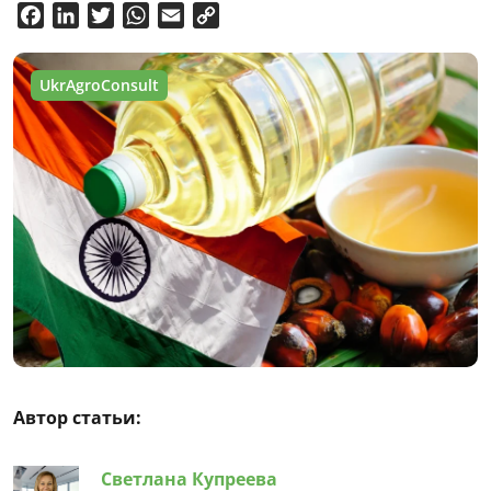
Facebook
LinkedIn
Twitter
WhatsApp
Email
Copy
Link
UkrAgroConsult
Автор статьи:
Светлана Купреева