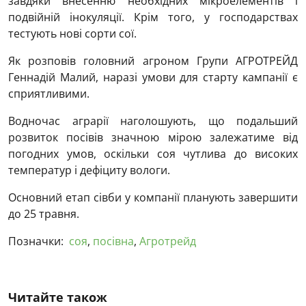
завдяки внесенню необхідних мікроелементів і
подвійній інокуляції. Крім того, у господарствах
тестують нові сорти сої.
Як розповів головний агроном Групи АГРОТРЕЙД
Геннадій Малий, наразі умови для старту кампанії є
сприятливими.
Водночас аграрії наголошують, що подальший
розвиток посівів значною мірою залежатиме від
погодних умов, оскільки соя чутлива до високих
температур і дефіциту вологи.
Основний етап сівби у компанії планують завершити
до 25 травня.
Позначки:
соя
,
посівна
,
Агротрейд
Читайте також