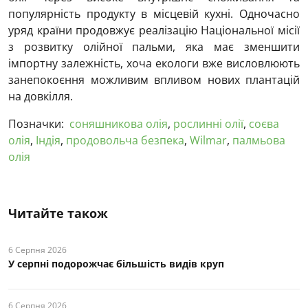
популярність продукту в місцевій кухні. Одночасно
уряд країни продовжує реалізацію Національної місії
з розвитку олійної пальми, яка має зменшити
імпортну залежність, хоча екологи вже висловлюють
занепокоєння можливим впливом нових плантацій
на довкілля.
Позначки:
соняшникова олія
,
рослинні олії
,
соєва
олія
,
Індія
,
продовольча безпека
,
Wilmar
,
палмьова
олія
Читайте також
6 Серпня 2026
У серпні подорожчає більшість видів круп
6 Серпня 2026