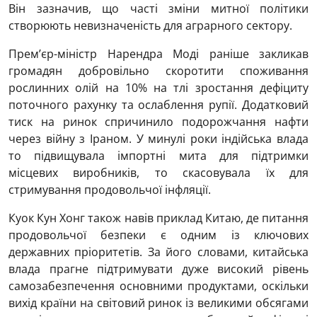
Він зазначив, що часті зміни митної політики
створюють невизначеність для аграрного сектору.
Прем’єр-міністр
Нарендра Моді
раніше закликав
громадян добровільно скоротити споживання
рослинних олій на 10% на тлі зростання дефіциту
поточного рахунку та ослаблення рупії. Додатковий
тиск на ринок спричинило подорожчання нафти
через війну з Іраном. У минулі роки індійська влада
то підвищувала імпортні мита для підтримки
місцевих виробників, то скасовувала їх для
стримування продовольчої інфляції.
Куок Кун Хонг також навів приклад Китаю, де питання
продовольчої безпеки є одним із ключових
державних пріоритетів. За його словами, китайська
влада прагне підтримувати дуже високий рівень
самозабезпечення основними продуктами, оскільки
вихід країни на світовий ринок із великими обсягами