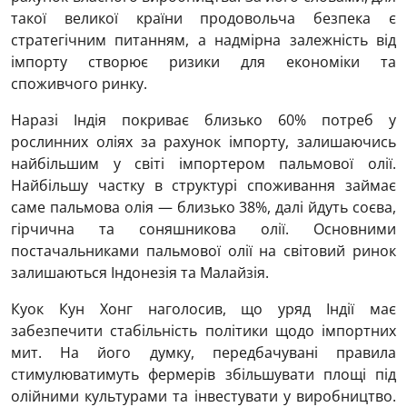
такої великої країни продовольча безпека є
стратегічним питанням, а надмірна залежність від
імпорту створює ризики для економіки та
споживчого ринку.
Наразі Індія покриває близько 60% потреб у
рослинних оліях за рахунок імпорту, залишаючись
найбільшим у світі імпортером пальмової олії.
Найбільшу частку в структурі споживання займає
саме пальмова олія — близько 38%, далі йдуть соєва,
гірчична та соняшникова олії. Основними
постачальниками пальмової олії на світовий ринок
залишаються Індонезія та Малайзія.
Куок Кун Хонг наголосив, що уряд Індії має
забезпечити стабільність політики щодо імпортних
мит. На його думку, передбачувані правила
стимулюватимуть фермерів збільшувати площі під
олійними культурами та інвестувати у виробництво.