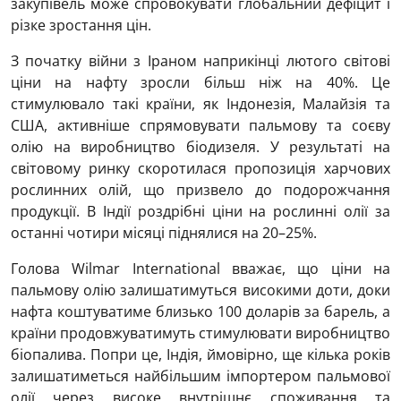
закупівель може спровокувати глобальний дефіцит і
різке зростання цін.
З початку війни з Іраном наприкінці лютого світові
ціни на нафту зросли більш ніж на 40%. Це
стимулювало такі країни, як Індонезія, Малайзія та
США, активніше спрямовувати пальмову та соєву
олію на виробництво біодизеля. У результаті на
світовому ринку скоротилася пропозиція харчових
рослинних олій, що призвело до подорожчання
продукції. В Індії роздрібні ціни на рослинні олії за
останні чотири місяці піднялися на 20–25%.
Голова
Wilmar International
вважає, що ціни на
пальмову олію залишатимуться високими доти, доки
нафта коштуватиме близько 100 доларів за барель, а
країни продовжуватимуть стимулювати виробництво
біопалива. Попри це, Індія, ймовірно, ще кілька років
залишатиметься найбільшим імпортером пальмової
олії через високе внутрішнє споживання та