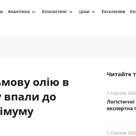
ію
Аналітика
Консалтинг
Ціни
Ексклюзив
Ко
›
›
›
Читайте 
мову олію в
у впали до
5 Серпня 202
Логістичні
німуму
експертна 
5 Серпня 202