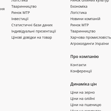
Логістика
Ринок олійних культур
Тваринництво
Економіка
ння
Ринок МТР
Логістика
Інвестиції
Новини компаній
Статистичні бази даних
Ринок МТР
Індивідуальні презентації
Тваринництво
Цінові довідки на товар
Харчова промисловість
Агрохолдинги України
Про компанію
Контакти
Конференції
Динаміка цін
Ціни на зерно
Ціни на олійні
Ціни на пшеницю
Ціни на кукурудзу