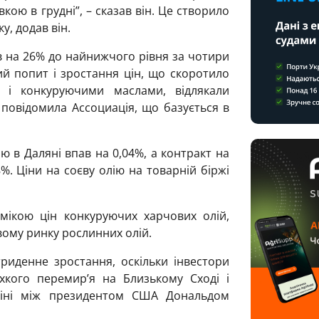
кою в грудні”, – сказав він. Це створило
, додав він.
пав на 26% до найнижчого рівня за чотири
ний попит і зростання цін, що скоротило
 і конкуруючими маслами, відлякали
 повідомила Ассоциація, що базується в
ю в Даляні впав на 0,04%, а контракт на
. Ціни на соєву олію на товарній біржі
мікою цін конкуруючих харчових олій,
овому ринку рослинних олій.
риденне зростання, оскільки інвестори
хкого перемир’я на Близькому Сході і
кіні між президентом США Дональдом