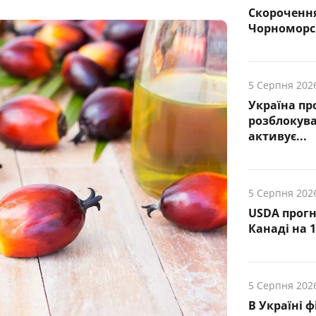
Скорочення
Чорноморсь
5 Серпня 202
Україна пр
розблокува
активує...
5 Серпня 202
USDA прогн
Канаді на 1
5 Серпня 202
В Україні 