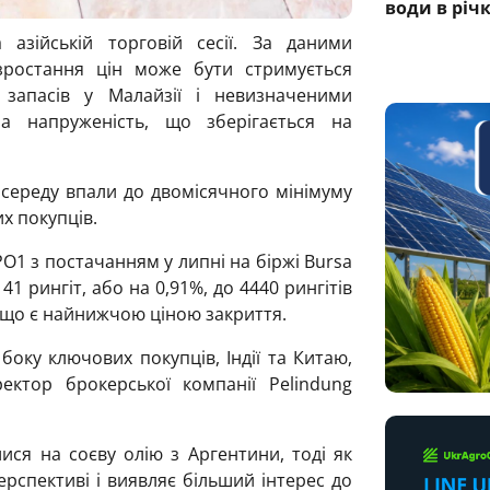
води в річ
азійській торговій сесії. За даними
 зростання цін може бути стримується
запасів у Малайзії і невизначеними
а напруженість, що зберігається на
 середу впали до двомісячного мінімуму
х покупців.
O1 з постачанням у липні на біржі Bursa
41 рингіт, або на 0,91%, до 4440 рингітів
, що є найнижчою ціною закриття.
боку ключових покупців, Індії та Китаю,
ектор брокерської компанії Pelindung
ися на соєву олію з Аргентини, тоді як
ерспективі і виявляє більший інтерес до