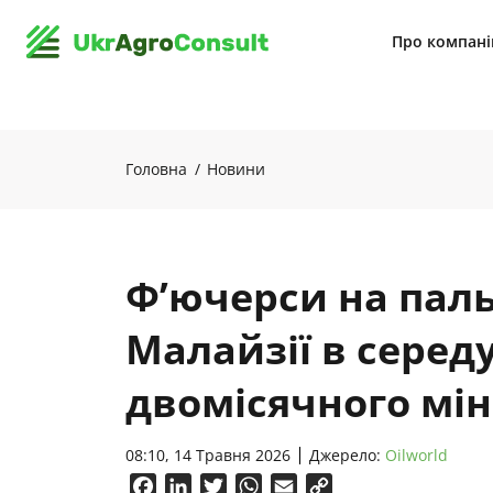
Про компан
Головна
Новини
Ф’ючерси на паль
Малайзії в серед
двомісячного мі
08:10, 14 Травня 2026
Джерело:
Oilworld
Facebook
LinkedIn
Twitter
WhatsApp
Email
Copy