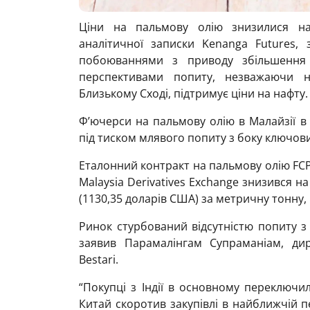
Ціни на пальмову олію знизилися на 
аналітичної записки Kenanga Futures,
побоюваннями з приводу збільшення 
перспективами попиту, незважаючи н
Близькому Сході, підтримує ціни на нафту.
Ф’ючерси на пальмову олію в Малайзії в
під тиском млявого попиту з боку ключови
Еталонний контракт на пальмову олію FCP
Malaysia Derivatives Exchange знизився на 
(1130,35 доларів США) за метричну тонну
Ринок стурбований відсутністю попиту з 
заявив Парамалінгам Супраманіам, дир
Bestari.
“Покупці з Індії в основному переключил
Китай скоротив закупівлі в найближчій п