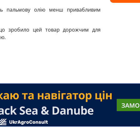
ть пальмову олію менш привабливим
 що зробило цей товар дорожчим для
ою.