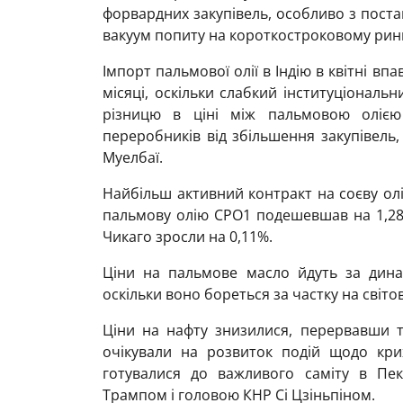
форвардних закупівель, особливо з постав
вакуум попиту на короткостроковому ринку
Імпорт пальмової олії в Індію в квітні в
місяці, оскільки слабкий інституціональ
різницю в ціні між пальмовою олією
переробників від збільшення закупівель,
Муелбаї.
Найбільш активний контракт на соєву олі
пальмову олію CPO1 подешевшав на 1,28%
Чикаго зросли на 0,11%.
Ціни на пальмове масло йдуть за дина
оскільки воно бореться за частку на світ
Ціни на нафту знизилися, перервавши т
очікували на розвиток подій щодо кри
готувалися до важливого саміту в Пе
Трампом і головою КНР Сі Цзіньпіном.