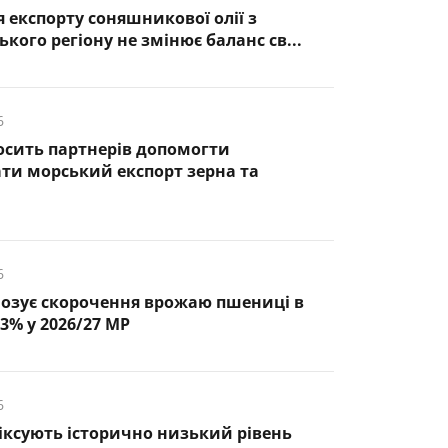
 експорту соняшникової олії з
кого регіону не змінює баланс св...
6
осить партнерів допомогти
ти морський експорт зерна та
6
озує скорочення врожаю пшениці в
3% у 2026/27 МР
6
фіксують історично низький рівень