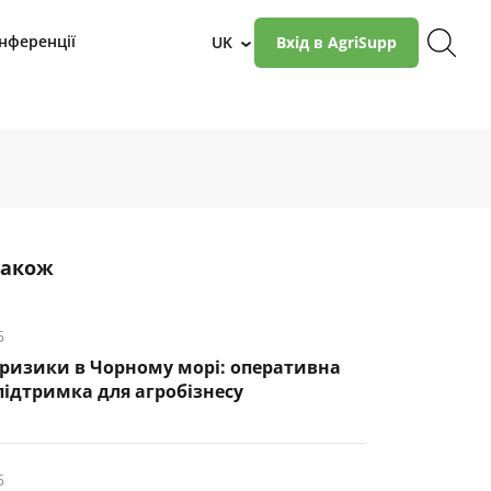
нференції
UK
Вхід в AgriSupp
›
також
6
 ризики в Чорному морі: оперативна
підтримка для агробізнесу
6