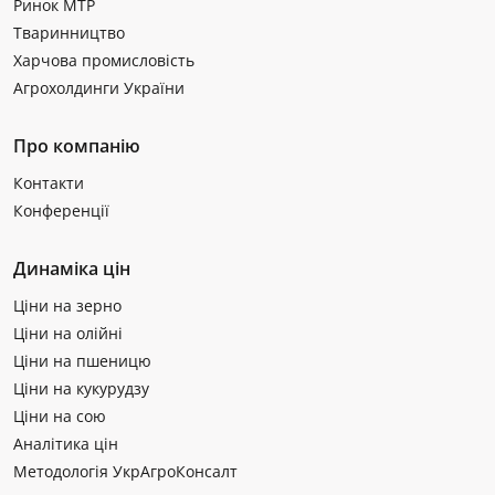
Ринок МТР
Тваринництво
Харчова промисловість
Агрохолдинги України
Про компанію
Контакти
Конференції
Динаміка цін
Ціни на зерно
Ціни на олійні
Ціни на пшеницю
Ціни на кукурудзу
Ціни на сою
Аналітика цін
Методологія УкрАгроКонсалт